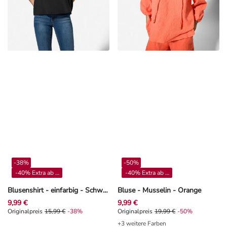
-38%
-50%
-40% Extra ab 4**
-40% Extra ab 4**
Blusenshirt - einfarbig - Schwarz
Bluse - Musselin - Orange
9,99 €
9,99 €
Originalpreis 15,99 €, Rabat -38%
Originalpreis
15,99 €
-38%
Originalpreis 19,99 €, Rabat -50%
Originalpreis
19,99 €
-50%
+3 weitere Farben