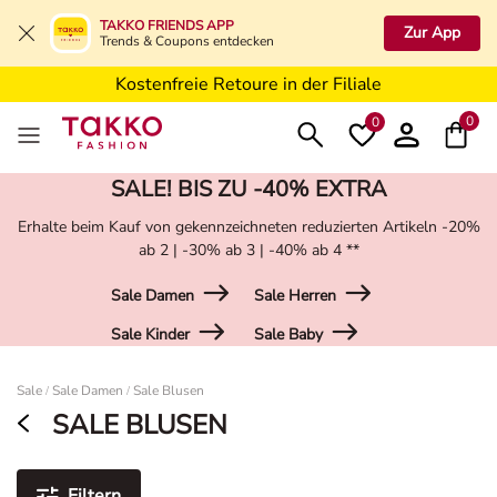
5€ Gutschein nach Registrierung*
TAKKO FRIENDS APP
Zur App
Trends & Coupons entdecken
Kostenfreie Lieferung ab 19,99€ in Deine Filiale
Kostenfreie Retoure in der Filiale
5€ Gutschein nach Registrierung*
0
0
SALE! BIS ZU -40% EXTRA
Erhalte beim Kauf von gekennzeichneten reduzierten Artikeln -20%
ab 2 | -30% ab 3 | -40% ab 4 **
Sale Damen
Sale Herren
Sale Kinder
Sale Baby
Damen
Sale
Sale Damen
Sale Blusen
/
/
SALE BLUSEN
Filtern