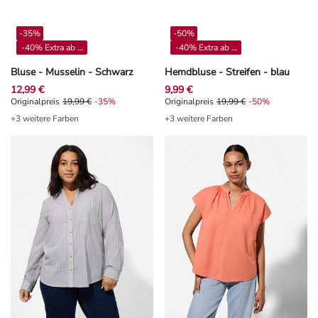
-35%
-50%
-40% Extra ab 4**
-40% Extra ab 4**
Bluse - Musselin - Schwarz
Hemdbluse - Streifen - blau
12,99 €
9,99 €
Originalpreis 19,99 €, Rabat -35%
Originalpreis
19,99 €
-35%
Originalpreis 19,99 €, Rabat -50%
Originalpreis
19,99 €
-50%
+3 weitere Farben
+3 weitere Farben