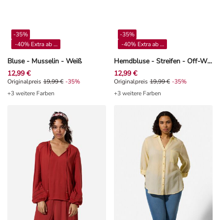
-35%
-35%
-40% Extra ab 4**
-40% Extra ab 4**
Bluse - Musselin - Weiß
Hemdbluse - Streifen - Off-White
12,99 €
12,99 €
Originalpreis 19,99 €, Rabat -35%
Originalpreis
19,99 €
-35%
Originalpreis 19,99 €, Rabat -35%
Originalpreis
19,99 €
-35%
+3 weitere Farben
+3 weitere Farben