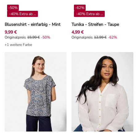
-50%
-62%
-40% Extra ab 4**
-40% Extra ab 4**
Blusenshirt - einfarbig - Mint
Tunika - Streifen - Taupe
9,99 €
4,99 €
Originalpreis 19,99 €, Rabat -50%
Originalpreis
19,99 €
-50%
Originalpreis 12,99 €, Rabat -62%
Originalpreis
12,99 €
-62%
+1 weitere Farbe