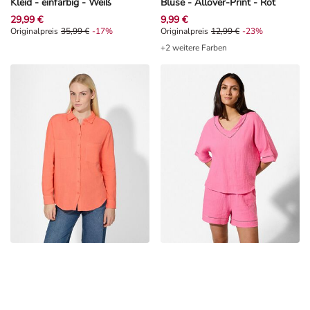
Kleid - einfarbig - Weiß
Bluse - Allover-Print - Rot
29,99 €
9,99 €
Originalpreis 35,99 €, Rabat -17%
Originalpreis
35,99 €
-17%
Originalpreis 12,99 €, Rabat -23%
Originalpreis
12,99 €
-23%
+2 weitere Farben