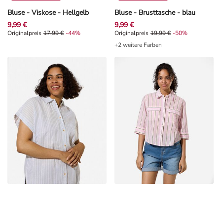
Bluse - Viskose - Hellgelb
Bluse - Brusttasche - blau
9,99 €
9,99 €
Originalpreis 17,99 €, Rabat -44%
Originalpreis
17,99 €
-44%
Originalpreis 19,99 €, Rabat -50%
Originalpreis
19,99 €
-50%
+2 weitere Farben