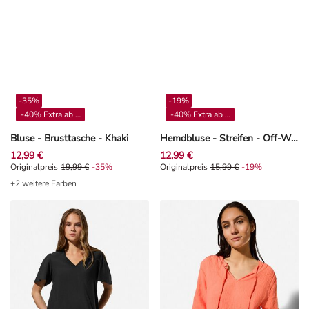
-35%
-19%
-40% Extra ab 4**
-40% Extra ab 4**
Bluse - Brusttasche - Khaki
Hemdbluse - Streifen - Off-White
12,99 €
12,99 €
Originalpreis 19,99 €, Rabat -35%
Originalpreis
19,99 €
-35%
Originalpreis 15,99 €, Rabat -19%
Originalpreis
15,99 €
-19%
+2 weitere Farben