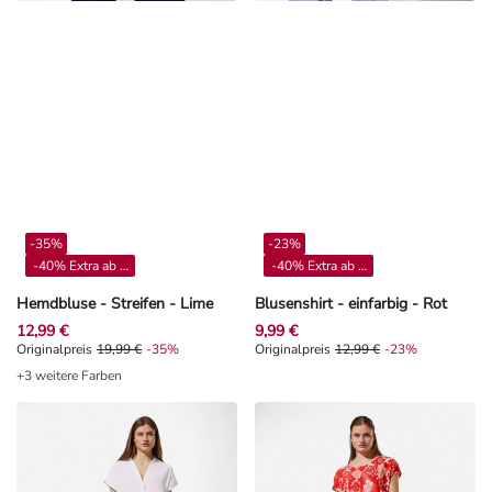
-35%
-23%
-40% Extra ab 4**
-40% Extra ab 4**
Hemdbluse - Streifen - Lime
Blusenshirt - einfarbig - Rot
12,99 €
9,99 €
Originalpreis 19,99 €, Rabat -35%
Originalpreis
19,99 €
-35%
Originalpreis 12,99 €, Rabat -23%
Originalpreis
12,99 €
-23%
+3 weitere Farben