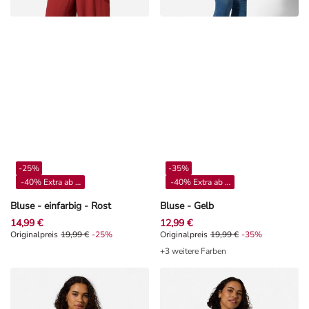
-25%
-35%
-40% Extra ab 4**
-40% Extra ab 4**
Bluse - einfarbig - Rost
Bluse - Gelb
14,99 €
12,99 €
Originalpreis 19,99 €, Rabat -25%
Originalpreis
19,99 €
-25%
Originalpreis 19,99 €, Rabat -35%
Originalpreis
19,99 €
-35%
+3 weitere Farben