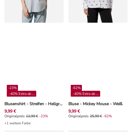
-23%
-62%
-40% Extra ab 4**
-40% Extra ab 4**
Blusenshirt - Streifen - Hellgrün
Bluse - Mickey Mouse - Weiß
9,99 €
9,99 €
Originalpreis 12,99 €, Rabat -23%
Originalpreis
12,99 €
-23%
Originalpreis 25,99 €, Rabat -62%
Originalpreis
25,99 €
-62%
+1 weitere Farbe