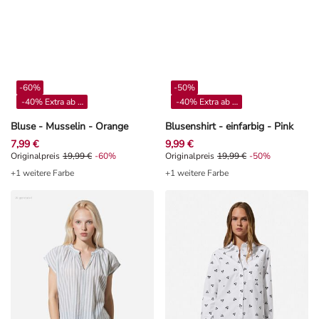
-60%
-50%
-40% Extra ab 4**
-40% Extra ab 4**
Bluse - Musselin - Orange
Blusenshirt - einfarbig - Pink
7,99 €
9,99 €
Originalpreis 19,99 €, Rabat -60%
Originalpreis
19,99 €
-60%
Originalpreis 19,99 €, Rabat -50%
Originalpreis
19,99 €
-50%
+1 weitere Farbe
+1 weitere Farbe