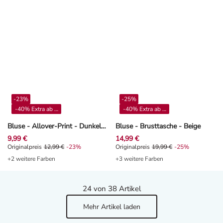
-23%
-25%
-40% Extra ab 4**
-40% Extra ab 4**
Bluse - Allover-Print - Dunkelblau
Bluse - Brusttasche - Beige
9,99 €
14,99 €
Originalpreis 12,99 €, Rabat -23%
Originalpreis
12,99 €
-23%
Originalpreis 19,99 €, Rabat -25%
Originalpreis
19,99 €
-25%
+2 weitere Farben
+3 weitere Farben
24
von 38 Artikel
Mehr Artikel laden