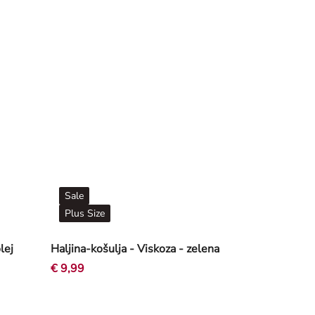
Sale
Plus Size
lej
Haljina-košulja - Viskoza - zelena
€ 9,99