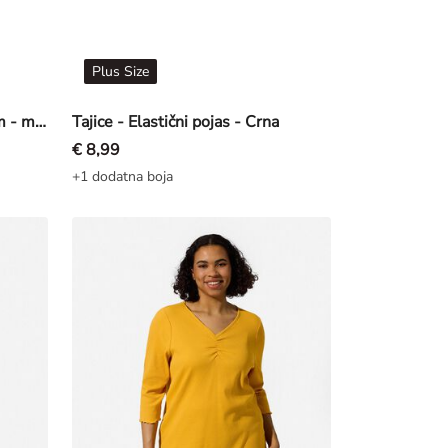
Plus Size
Sportska majica sa zatvaračem - mješavina pamuka - Tamnosiva
Tajice - Elastični pojas - Crna
€ 8,99
+1 dodatna boja