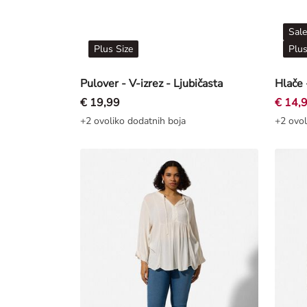
Sale
Plus Size
Plus
Pulover - V-izrez - Ljubičasta
€ 19,99
€ 14,
+2 ovoliko dodatnih boja
+2 ovol