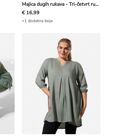
Majica dugih rukava - Tri-četvrt rukavi - zuta
€ 16,99
+1 dodatna boja