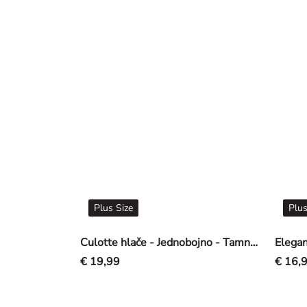
Plus Size
Plus
Culotte hlače - Jednobojno - Tamnosmeđa
€ 19,99
€ 16,