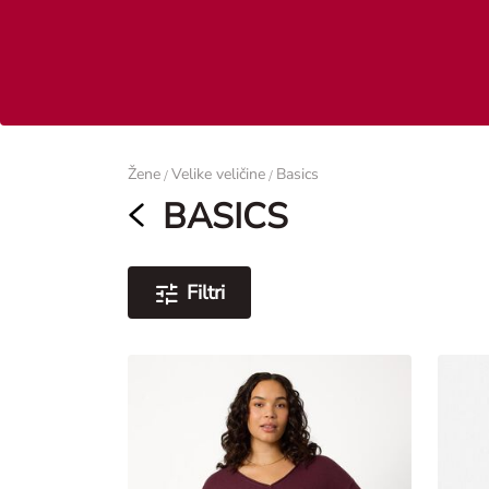
Žene
Žene
Velike veličine
Basics
/
/
BASICS
Filtri