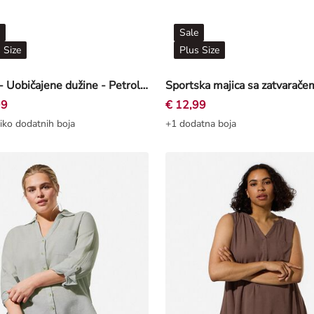
Sale
 Size
Plus Size
Hlače - Uobičajene dužine - Petrolej
99
€ 12,99
iko dodatnih boja
+1 dodatna boja