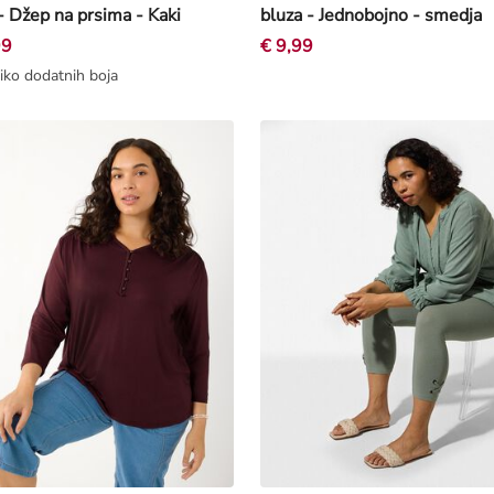
- Džep na prsima - Kaki
bluza - Jednobojno - smedja
99
€ 9,99
iko dodatnih boja