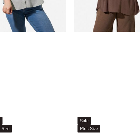
Sale
 Size
Plus Size