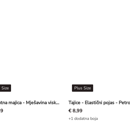
 Size
Plus Size
Elegantna majica - Mješavina viskoze - Ljubičasta
Tajice - Elastični pojas - Petro
99
€ 8,99
+1 dodatna boja