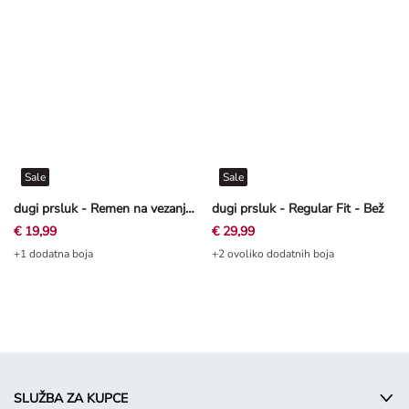
Sale
Sale
dugi prsluk - Remen na vezanje - Pink
dugi prsluk - Regular Fit - Bež
€ 19,99
€ 29,99
+1 dodatna boja
+2 ovoliko dodatnih boja
SLUŽBA ZA KUPCE