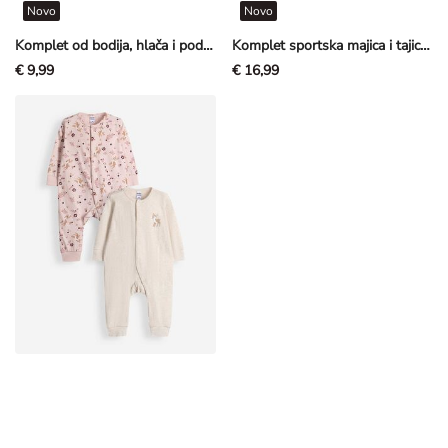
Novo
Novo
Komplet od bodija, hlača i podbratka - Pamuk - Prljavo bijela
Komplet sportska majica i tajice - Ružičasta
€ 9,99
€ 16,99