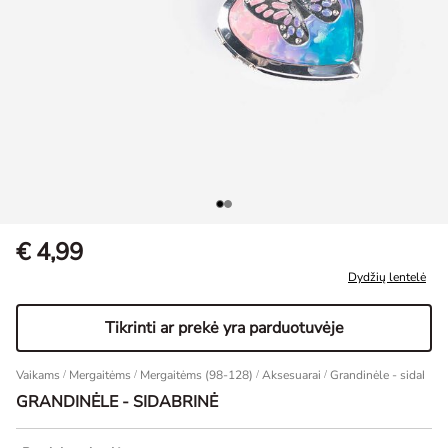
€ 4,99
Dydžių lentelė
Tikrinti ar prekė yra parduotuvėje
Vaikams
/
Mergaitėms
/
Mergaitėms (98-128)
/
Aksesuarai
Grandinėle - sidabrin
GRANDINĖLE - SIDABRINĖ