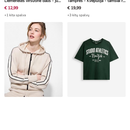
Liemenėlės viršutinė dalis - juoda
Tamprės - Kvėpuoja - tamsiai ruda
€ 12,99
€ 19,99
+1 kita spalva
+3 kitų spalvų