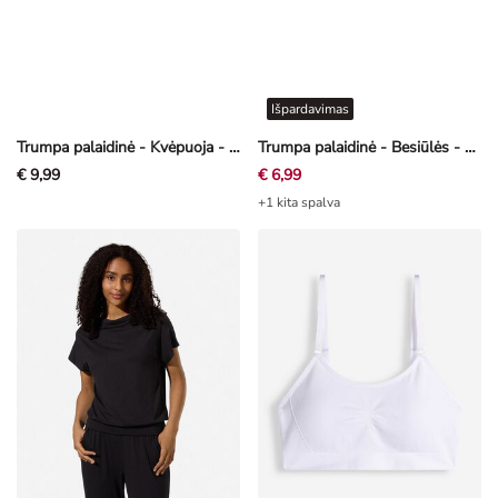
Išpardavimas
Trumpa palaidinė - Kvėpuoja - juoda
Trumpa palaidinė - Besiūlės - švelni balta
€ 9,99
€ 6,99
+1 kita spalva