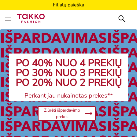
Filialų paieška
PO 40% NUO 4 PREKIŲ
PO 30% NUO 3 PREKIŲ
PO 20% NUO 2 PREKIŲ
Perkant jau nukainotas prekes**
Žiūrėti išpardavimo
prekes