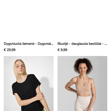
Dygsniuota liemenė - Dygsniai - juoda
Biustjė - daugiausia besiūliai - juoda
€ 29,99
€ 9,99