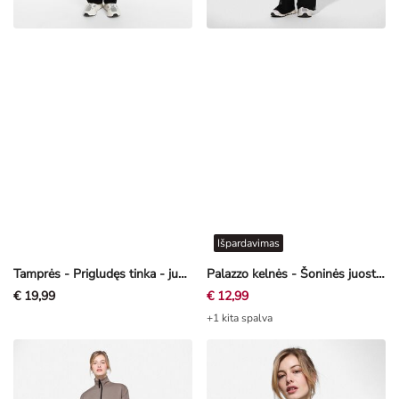
Išpardavimas
Tamprės - Prigludęs tinka - juoda
Palazzo kelnės - Šoninės juostos - juoda
€ 19,99
€ 12,99
+1 kita spalva