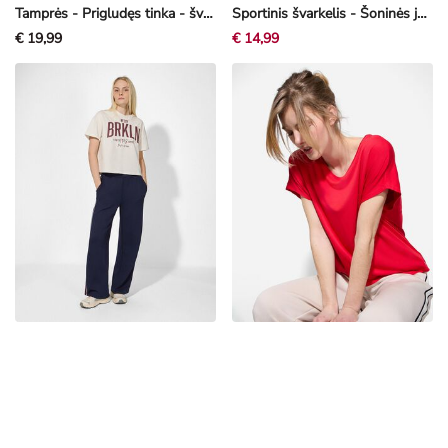
Tamprės - Prigludęs tinka - švelni balta
Sportinis švarkelis - Šoninės juostos - tamsiai mėlyna
€ 19,99
€ 14,99