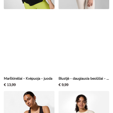
Marškinėliai - Kvėpuoja - juoda
Biustjė - daugiausia besiūliai - rožinė
€ 13,99
€ 9,99