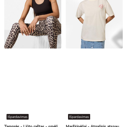
Išpardavimas
Išpardavimas
Tamprės - Liūto raštas - smėlinė
Marškinėliai - Atgalinis atspaudas - švelni balta