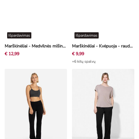
Išpardavimas
Išpardavimas
Marškinėliai - Medvilnės mišinys - baltas
Marškinėliai - Kvėpuoja - raudonas
€ 12,99
€ 9,99
+6 kitų spalvų