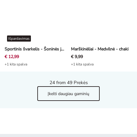
Išpardavimas
Sportinis švarkelis - Šoninės juostos - smėlinė
Marškinėliai - Medvilnė - chaki
€ 12,99
€ 9,99
+1 kita spalva
+1 kita spalva
24
from 49 Prekės
Įkelti daugiau gaminių