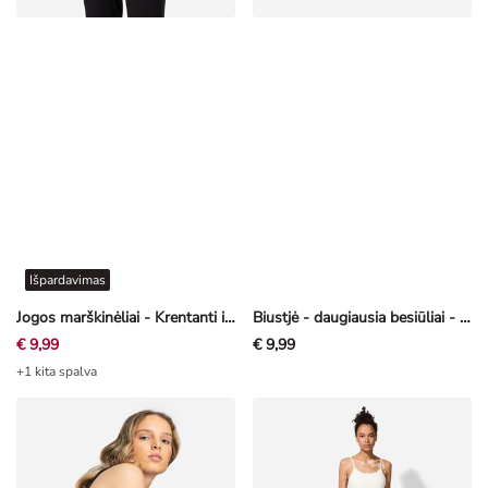
Išpardavimas
Jogos marškinėliai - Krentanti iškirptė - juoda
Biustjė - daugiausia besiūliai - baltas
€ 9,99
€ 9,99
+1 kita spalva