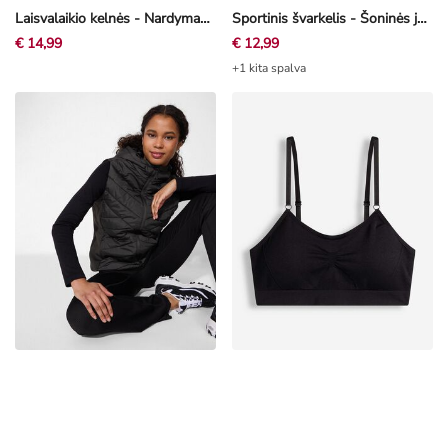
Laisvalaikio kelnės - Nardymas - pilkšvai rusva
Sportinis švarkelis - Šoninės juostos - juoda
€ 14,99
€ 12,99
+1 kita spalva