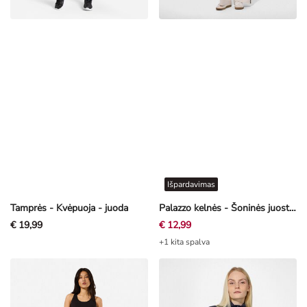
Išpardavimas
Tamprės - Kvėpuoja - juoda
Palazzo kelnės - Šoninės juostos - smėlinė
€ 19,99
€ 12,99
+1 kita spalva