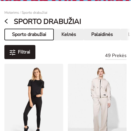
Moterims
Moterims
Sporto drabužiai
/
SPORTO DRABUŽIAI
Sporto drabužiai
Kelnės
Palaidinės
L
Dabartinis puslapis
Filtrai
49 Prekės