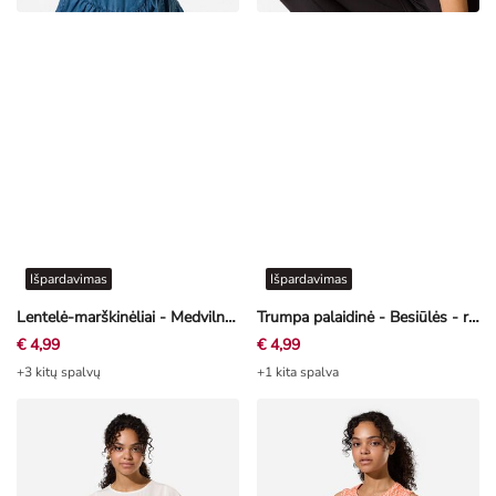
Išpardavimas
Išpardavimas
Lentelė-marškinėliai - Medvilnė - mėtų žalia
Trumpa palaidinė - Besiūlės - raudonas
€ 4,99
€ 4,99
+3 kitų spalvų
+1 kita spalva