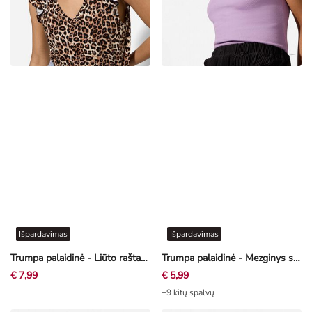
Išpardavimas
Išpardavimas
Trumpa palaidinė - Liūto raštas - smėlinė
Trumpa palaidinė - Mezginys stulpeliu - rožinė
€ 7,99
€ 5,99
+9 kitų spalvų