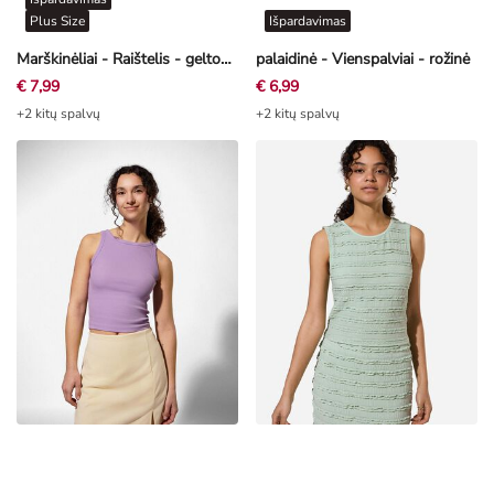
Marškinėliai - Raištelis - geltonas
palaidinė - Vienspalviai - rožinė
€ 7,99
€ 6,99
+2 kitų spalvų
+2 kitų spalvų