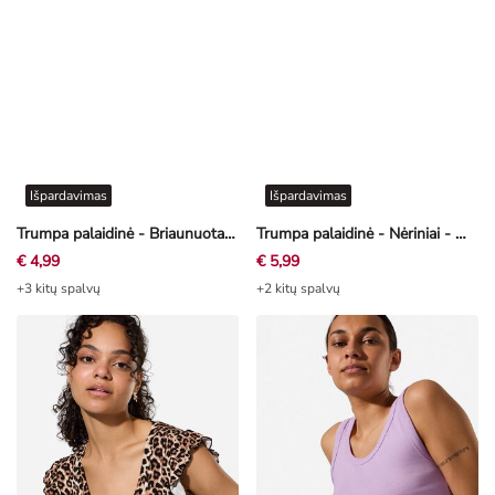
Išpardavimas
Išpardavimas
Trumpa palaidinė - Briaunuotas - rožinė
Trumpa palaidinė - Nėriniai - mėtų žalia
€ 4,99
€ 5,99
+3 kitų spalvų
+2 kitų spalvų