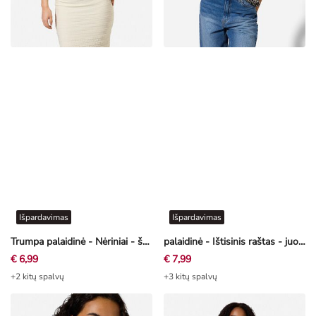
Išpardavimas
Išpardavimas
Trumpa palaidinė - Nėriniai - švelni balta
palaidinė - Ištisinis raštas - juoda
€ 6,99
€ 7,99
+2 kitų spalvų
+3 kitų spalvų