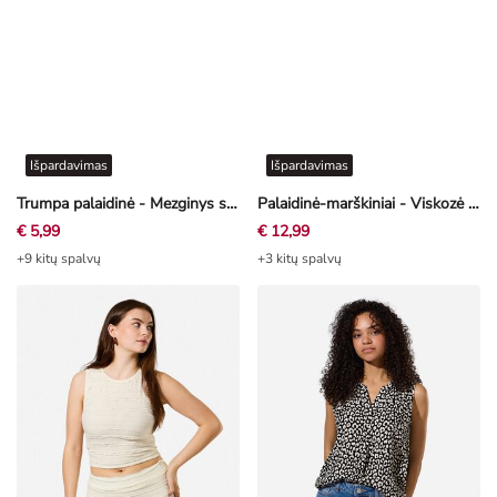
Išpardavimas
Išpardavimas
Trumpa palaidinė - Mezginys stulpeliu - šviesiai geltona
Palaidinė-marškiniai - Viskozė - ryškiai rožinė
€ 5,99
€ 12,99
+9 kitų spalvų
+3 kitų spalvų