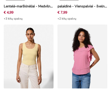
Lentelė-marškinėliai - Medvilnė - baltas
palaidinė - Vienspalviai - švelni balta
€ 4,99
€ 7,99
+3 kitų spalvų
+2 kitų spalvų