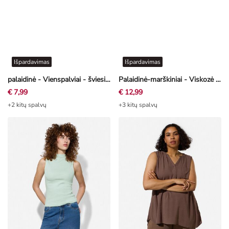
Išpardavimas
Išpardavimas
palaidinė - Vienspalviai - šviesiai žalia
Palaidinė-marškiniai - Viskozė - šviesiai geltona
€ 7,99
€ 12,99
+2 kitų spalvų
+3 kitų spalvų