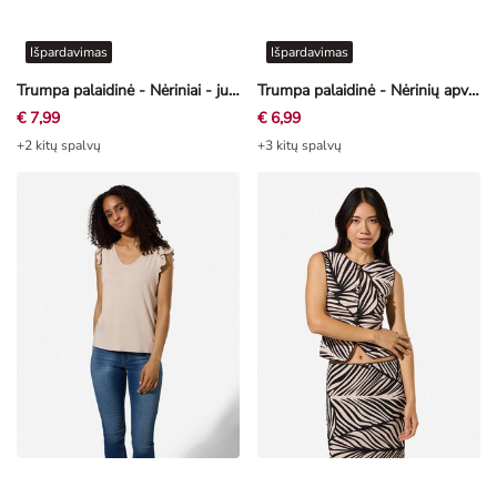
Išpardavimas
Išpardavimas
Trumpa palaidinė - Nėriniai - juoda
Trumpa palaidinė - Nėrinių apvadas - mėtų žalia
€ 7,99
€ 6,99
+2 kitų spalvų
+3 kitų spalvų