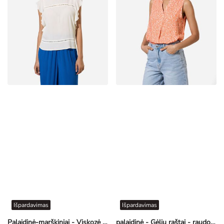
Išpardavimas
Išpardavimas
Palaidinė-marškiniai - Viskozė - švelni balta
palaidinė - Gėlių raštai - raudonas
€ 12,99
€ 4,99