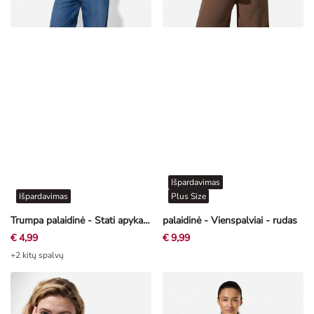
Išpardavimas
Išpardavimas
Plus Size
Trumpa palaidinė - Stati apykaklė - mėtų žalia
palaidinė - Vienspalviai - rudas
€ 4,99
€ 9,99
+2 kitų spalvų