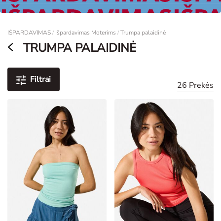
Moterims
IŠPARDAVIMAS
Išpardavimas Moterims
Trumpa palaidinė
/
/
TRUMPA PALAIDINĖ
Filtrai
26 Prekės