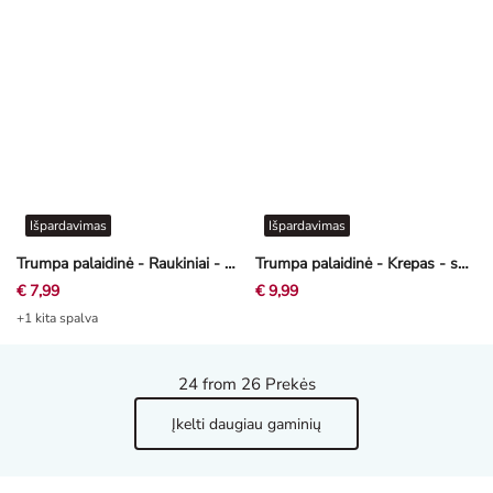
Išpardavimas
Išpardavimas
Trumpa palaidinė - Raukiniai - smėlinė
Trumpa palaidinė - Krepas - smėlinė
€ 7,99
€ 9,99
+1 kita spalva
24
from 26 Prekės
Įkelti daugiau gaminių