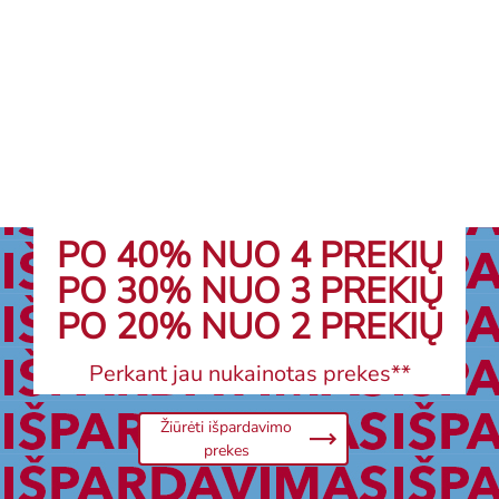
Filialų paieška
PO 40% NUO 4 PREKIŲ
PO 30% NUO 3 PREKIŲ
PO 20% NUO 2 PREKIŲ
Perkant jau nukainotas prekes**
Žiūrėti išpardavimo
prekes