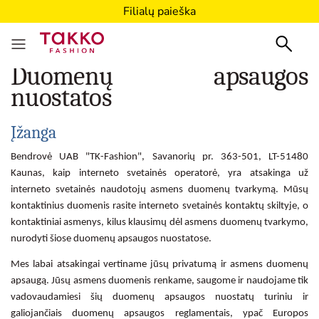
Filialų paieška
Duomenų apsaugos
nuostatos
Įžanga
Bendrovė UAB "TK-Fashion", Savanorių pr. 363-501, LT-51480
Kaunas, kaip interneto svetainės operatorė, yra atsakinga už
interneto svetainės naudotojų asmens duomenų tvarkymą. Mūsų
kontaktinius duomenis rasite interneto svetainės kontaktų skiltyje, o
kontaktiniai asmenys, kilus klausimų dėl asmens duomenų tvarkymo,
nurodyti šiose duomenų apsaugos nuostatose.
Mes labai atsakingai vertiname jūsų privatumą ir asmens duomenų
apsaugą. Jūsų asmens duomenis renkame, saugome ir naudojame tik
vadovaudamiesi šių duomenų apsaugos nuostatų turiniu ir
galiojančiais duomenų apsaugos reglamentais, ypač Europos