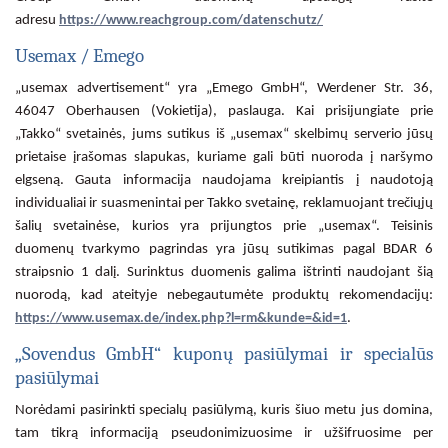
adresu
https://www.reachgroup.com/datenschutz/
Usemax / Emego
„usemax advertisement“ yra „Emego GmbH“, Werdener Str. 36,
46047 Oberhausen (Vokietija), paslauga. Kai prisijungiate prie
„Takko“ svetainės, jums sutikus iš „usemax“ skelbimų serverio jūsų
prietaise įrašomas slapukas, kuriame gali būti nuoroda į naršymo
elgseną. Gauta informacija naudojama kreipiantis į naudotoją
individualiai ir suasmenintai per Takko svetainę, reklamuojant trečiųjų
šalių svetainėse, kurios yra prijungtos prie „usemax“. Teisinis
duomenų tvarkymo pagrindas yra jūsų sutikimas pagal BDAR 6
straipsnio 1 dalį. Surinktus duomenis galima ištrinti naudojant šią
nuorodą, kad ateityje nebegautumėte produktų rekomendacijų:
https://www.usemax.de/index.php?l=rm&kunde=&id=1
.
„Sovendus GmbH“ kuponų pasiūlymai ir specialūs
pasiūlymai
Norėdami pasirinkti specialų pasiūlymą, kuris šiuo metu jus domina,
tam tikrą informaciją pseudonimizuosime ir užšifruosime per