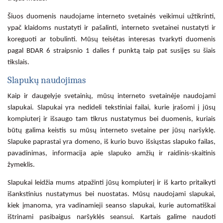
Šiuos duomenis naudojame interneto svetainės veikimui užtikrinti,
ypač klaidoms nustatyti ir pašalinti, interneto svetainei nustatyti ir
koreguoti ar tobulinti. Mūsų teisėtas interesas tvarkyti duomenis
pagal BDAR 6 straipsnio 1 dalies f punktą taip pat susijęs su šiais
tikslais.
Slapukų naudojimas
Kaip ir daugelyje svetainių, mūsų interneto svetainėje naudojami
slapukai. Slapukai yra nedideli tekstiniai failai, kurie įrašomi į jūsų
kompiuterį ir išsaugo tam tikrus nustatymus bei duomenis, kuriais
būtų galima keistis su mūsų interneto svetaine per jūsų naršyklę.
Slapuke paprastai yra domeno, iš kurio buvo išsiųstas slapuko failas,
pavadinimas, informacija apie slapuko amžių ir raidinis-skaitinis
žymeklis.
Slapukai leidžia mums atpažinti jūsų kompiuterį ir iš karto pritaikyti
išankstinius nustatymus bei nuostatas. Mūsų naudojami slapukai,
kiek įmanoma, yra vadinamieji seanso slapukai, kurie automatiškai
ištrinami pasibaigus naršyklės seansui. Kartais galime naudoti