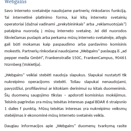
Webgains
Savo interneto svetainėje naudojame partnerių rinkodaros funkciją.
Tai internetinė platinimo forma, kai kitų interneto svetainių
operatoriai (dažnai vadinami „prekybininkais“ arba „reklamuotojais“)
patalpina nuorodą į mūsų interneto svetainę. Jei dėl nuorodos
iškviečiamas puslapis arba perkama mūsų interneto svetainėje, atlygis
gali būti mokamas kaip paspaudimo arba pardavimo komisinis
mokestis. Partnerių rinkodarai naudojame „Webgains“ paslaugą iš „ad
pepper media GmbH“, Frankenstraße 150C, FrankenCampus, 90461
Nürnberg (Vokietija).
„Webgains“ veiklai stebėti naudoja slapukus. Slapukai nustatyti tik
nukreipimo operacijoms stebėti. Toliau slapukai nenaudojami,
pavyzdžiui, profiliavimui ar kitokiam derinimui su kitais duomenimis.
Šių duomenų saugojimo tikslas – apdoroti komisinius mokėjimus.
Teisinis pagrindas yra mūsų teisėtas interesas pagal BDAR 6 straipsnio
1 dalies f punktą. Mūsų teisėtas interesas yra nukreipimo veiksmų
stebėjimas ir ekonominė mūsų interneto svetainės veikla.
Daugiau informacijos apie „Webgains“ duomenų tvarkymą rasite