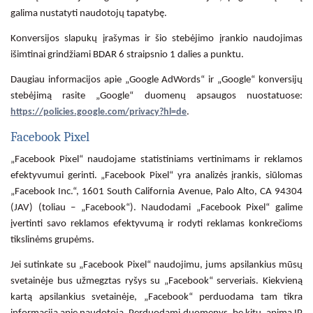
galima nustatyti naudotojų tapatybę.
Konversijos slapukų įrašymas ir šio stebėjimo įrankio naudojimas
išimtinai grindžiami BDAR 6 straipsnio 1 dalies a punktu.
Daugiau informacijos apie „Google AdWords“ ir „Google“ konversijų
stebėjimą rasite „Google“ duomenų apsaugos nuostatuose:
https://policies.google.com/privacy?hl=de
.
Facebook Pixel
„Facebook Pixel“ naudojame statistiniams vertinimams ir reklamos
efektyvumui gerinti. „Facebook Pixel“ yra analizės įrankis, siūlomas
„Facebook Inc.“, 1601 South California Avenue, Palo Alto, CA 94304
(JAV) (toliau – „Facebook“). Naudodami „Facebook Pixel“ galime
įvertinti savo reklamos efektyvumą ir rodyti reklamas konkrečioms
tikslinėms grupėms.
Jei sutinkate su „Facebook Pixel“ naudojimu, jums apsilankius mūsų
svetainėje bus užmegztas ryšys su „Facebook“ serveriais. Kiekvieną
kartą apsilankius svetainėje, „Facebook“ perduodama tam tikra