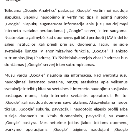
paslauga.
Teikdama „Google Analytics“ paslaugą „Google“ vertinimui naudoja
slapukus. Slapukų naudojimo ir vertinimo tipą ir apimtį nurodo
„Google“. Slapukų sugeneruota informacija apie jūsų naudojimąsi
interneto svetaine perduodama į „Google“ serverį ir ten saugoma.
Neatmetama galimybė, kad duomenys gali būti perduoti į JAV ir dėl to
šalies institucijos gali prieiti prie šių duomenų. Tačiau jei šioje
svetainėje įjungta IP anonimizavimo funkcija, „Google“ iš anksto
sutrumpins jūsų IP adresą. Tik išskirtiniais atvejais visas IP adresas bus
siunčiamas į „Google“ serverį ir ten sutrumpinamas.
Mūsų vardu „Google“ naudoja šią informaciją, kad įvertintų jūsų
naudojimąsi interneto svetaine, rengtų ataskaitas apie veiksmus
svetainėje ir teiktų kitas su svetainės ir interneto naudojimu susijusias
paslaugas mums, kaip interneto svetainės operatoriui. Be to,
„Google“ gali naudoti duomenis savo tikslams. Atsižvelgdama į šiuos
tikslus, „Google“ sukuria, pavyzdžiui, naudotojo elgesio profilį arba
susieja duomenis su kitais duomenimis, pavyzdžiui, su esama
„Google“ paskyra. Mes neturime jokios įtakos tokioms duomenų
tvarkymo operacijoms. „Google“ teigimu, naudojant „Google