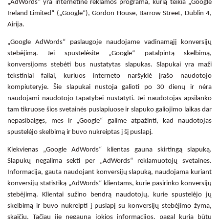
„AdWords“ yra internetinė reklamos programa, kurią teikia „Google
Ireland Limited“ („Google“), Gordon House, Barrow Street, Dublin 4,
Airija.
„Google AdWords“ paslaugoje naudojame vadinamąjį konversijų
stebėjimą. Jei spustelėsite „Google“ patalpintą skelbimą,
konversijoms stebėti bus nustatytas slapukas. Slapukai yra maži
tekstiniai failai, kuriuos interneto naršyklė įrašo naudotojo
kompiuteryje. Šie slapukai nustoja galioti po 30 dienų ir nėra
naudojami naudotojo tapatybei nustatyti. Jei naudotojas apsilanko
tam tikruose šios svetainės puslapiuose ir slapuko galiojimo laikas dar
nepasibaigęs, mes ir „Google“ galime atpažinti, kad naudotojas
spustelėjo skelbimą ir buvo nukreiptas į šį puslapį.
Kiekvienas „Google AdWords“ klientas gauna skirtingą slapuką.
Slapukų negalima sekti per „AdWords“ reklamuotojų svetaines.
Informacija, gauta naudojant konversijų slapuką, naudojama kuriant
konversijų statistiką „AdWords“ klientams, kurie pasirinko konversijų
stebėjimą. Klientai sužino bendrą naudotojų, kurie spustelėjo jų
skelbimą ir buvo nukreipti į puslapį su konversijų stebėjimo žyma,
skaičių. Tačiau jie negauna jokios informacijos, pagal kurią būtų