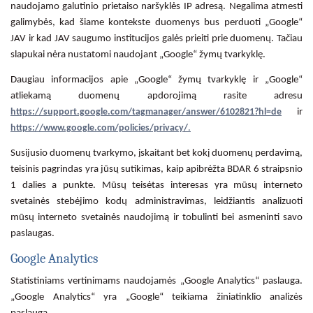
naudojamo galutinio prietaiso naršyklės IP adresą. Negalima atmesti
galimybės, kad šiame kontekste duomenys bus perduoti „Google“
JAV ir kad JAV saugumo institucijos galės prieiti prie duomenų. Tačiau
slapukai nėra nustatomi naudojant „Google“ žymų tvarkyklę.
Daugiau informacijos apie „Google“ žymų tvarkyklę ir „Google“
atliekamą duomenų apdorojimą rasite adresu
https://support.google.com/tagmanager/answer/6102821?hl=de
ir
https://www.google.com/policies/privacy/
.
Susijusio duomenų tvarkymo, įskaitant bet kokį duomenų perdavimą,
teisinis pagrindas yra jūsų sutikimas, kaip apibrėžta BDAR 6 straipsnio
1 dalies a punkte. Mūsų teisėtas interesas yra mūsų interneto
svetainės stebėjimo kodų administravimas, leidžiantis analizuoti
mūsų interneto svetainės naudojimą ir tobulinti bei asmeninti savo
paslaugas.
Google Analytics
Statistiniams vertinimams naudojamės „Google Analytics“ paslauga.
„Google Analytics“ yra „Google“ teikiama žiniatinklio analizės