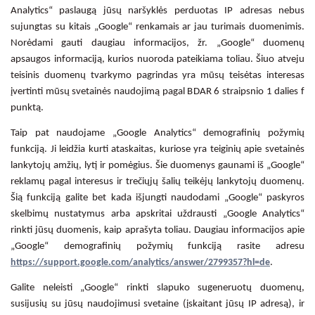
Analytics“ paslaugą jūsų naršyklės perduotas IP adresas nebus
sujungtas su kitais „Google“ renkamais ar jau turimais duomenimis.
Norėdami gauti daugiau informacijos, žr. „Google“ duomenų
apsaugos informaciją, kurios nuoroda pateikiama toliau. Šiuo atveju
teisinis duomenų tvarkymo pagrindas yra mūsų teisėtas interesas
įvertinti mūsų svetainės naudojimą pagal BDAR 6 straipsnio 1 dalies f
punktą.
Taip pat naudojame „Google Analytics“ demografinių požymių
funkciją. Ji leidžia kurti ataskaitas, kuriose yra teiginių apie svetainės
lankytojų amžių, lytį ir pomėgius. Šie duomenys gaunami iš „Google“
reklamų pagal interesus ir trečiųjų šalių teikėjų lankytojų duomenų.
Šią funkciją galite bet kada išjungti naudodami „Google“ paskyros
skelbimų nustatymus arba apskritai uždrausti „Google Analytics“
rinkti jūsų duomenis, kaip aprašyta toliau. Daugiau informacijos apie
„Google“ demografinių požymių funkciją rasite adresu
https://support.google.com/analytics/answer/2799357?hl=de
.
Galite neleisti „Google“ rinkti slapuko sugeneruotų duomenų,
susijusių su jūsų naudojimusi svetaine (įskaitant jūsų IP adresą), ir