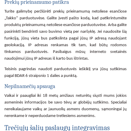
Prekių prieinamumo patikra
Turite galimybę peržiūrėti prekių prieinamumą netoliese esančiose
„Takko“ parduotuvėse. Galite įvesti pašto kodą, kad patikrintumėte
produktų prieinamumą netoliese esančiose parduotuvėse. Arba galite
pasirinkti bendrinti savo buvimo vietą per naršyklę. Jei naudosite šią
funkciją, jūsų vieta bus patikslinta pagal jūsų IP adresą naudojant
geolokaciją. IP adresas renkamas tik tam, kad būtų rodomos
tinkamos parduotuvės. Pasibaigus mūsų interneto svetainės
naudojimui jūsų IP adresas iš karto bus ištrintas.
Teisinis pagrindas naudoti parduotuvės ieškiklį yra jūsų sutikimas
pagal BDAR 6 straipsnio 1 dalies a punktą.
Nepilnamečių apsauga
Vaikai ir paaugliai iki 18 metų amžiaus neturėtų siųsti mums jokios
asmeninės informacijos be savo tėvų ar globėjų sutikimo. Specialiai
nereikalaujame vaikų ar jaunuolių asmens duomenų, sąmoningai jų
nerenkame ir neperduodame tretiesiems asmenims.
Trečiųjų šalių paslaugų integravimas