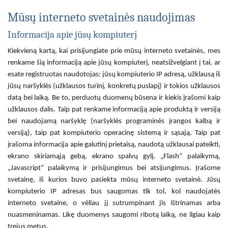
Mūsų interneto svetainės naudojimas
Informacija apie jūsų kompiuterį
Kiekvieną kartą, kai prisijungiate prie mūsų interneto svetainės, mes
renkame šią informaciją apie jūsų kompiuterį, neatsižvelgiant į tai, ar
esate registruotas naudotojas: jūsų kompiuterio IP adresą, užklausą iš
jūsų naršyklės (užklausos turinį, konkretų puslapį) ir tokios užklausos
datą bei laiką. Be to, perduotų duomenų būsena ir kiekis įrašomi kaip
užklausos dalis. Taip pat renkame informaciją apie produktą ir versiją
bei naudojamą naršyklę (naršyklės programinės įrangos kalbą ir
versiją), taip pat kompiuterio operacinę sistemą ir sąsają. Taip pat
įrašoma informacija apie galutinį prietaisą, naudotą užklausai pateikti,
ekrano skiriamąją gebą, ekrano spalvų gylį, „Flash“ palaikymą,
„Javascript“ palaikymą ir prisijungimus bei atsijungimus. Įrašome
svetainę, iš kurios buvo pasiekta mūsų interneto svetainė. Jūsų
kompiuterio IP adresas bus saugomas tik tol, kol naudojatės
interneto svetaine, o vėliau jį sutrumpinant jis ištrinamas arba
nuasmeninamas. Likę duomenys saugomi ribotą laiką, ne ilgiau kaip
trejus metus.