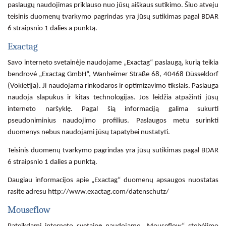
paslaugų naudojimas priklauso nuo jūsų aiškaus sutikimo. Šiuo atveju
teisinis duomenų tvarkymo pagrindas yra jūsų sutikimas pagal BDAR
6 straipsnio 1 dalies a punktą.
Exactag
Savo interneto svetainėje naudojame „Exactag“ paslaugą, kurią teikia
bendrovė „Exactag GmbH“, Wanheimer Straße 68, 40468 Düsseldorf
(Vokietija). Ji naudojama rinkodaros ir optimizavimo tikslais. Paslauga
naudoja slapukus ir kitas technologijas. Jos leidžia atpažinti jūsų
interneto naršyklę. Pagal šią informaciją galima sukurti
pseudoniminius naudojimo profilius. Paslaugos metu surinkti
duomenys nebus naudojami jūsų tapatybei nustatyti.
Teisinis duomenų tvarkymo pagrindas yra jūsų sutikimas pagal BDAR
6 straipsnio 1 dalies a punktą.
Daugiau informacijos apie „Exactag“ duomenų apsaugos nuostatas
rasite adresu http://www.exactag.com/datenschutz/
Mouseflow