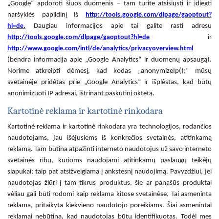
„Google“ apdoroti šiuos duomenis – tam turite atsisiųsti ir įdiegti
naršyklės papildinį iš
http://tools.google.com/dlpage/gaoptout?
hl=de.
Daugiau informacijos apie tai galite rasti adresu
http://tools.google.com/dlpage/gaoptout?hl=de
ir
http://www.google.com/intl/de/analytics/privacyoverview.html
(bendra informacija apie „Google Analytics“ ir duomenų apsaugą).
Norime atkreipti dėmesį, kad kodas „anonymizeIp();“ mūsų
svetainėje pridėtas prie „Google Analytics“ ir išplėstas, kad būtų
anonimizuoti IP adresai, ištrinant paskutinį oktetą.
Kartotinė reklama ir kartotinė rinkodara
Kartotinė reklama ir kartotinė rinkodara yra technologijos, rodančios
naudotojams, jau išėjusiems iš konkrečios svetainės, atitinkamą
reklamą. Tam būtina atpažinti interneto naudotojus už savo interneto
svetainės ribų, kurioms naudojami atitinkamų paslaugų teikėjų
slapukai; taip pat atsižvelgiama į ankstesnį naudojimą. Pavyzdžiui, jei
naudotojas žiūri į tam tikrus produktus, šie ar panašūs produktai
vėliau gali būti rodomi kaip reklama kitose svetainėse. Tai asmeninta
reklama, pritaikyta kiekvieno naudotojo poreikiams. Šiai asmenintai
reklamai nebūtina, kad naudotojas būtų identifikuotas. Todėl mes