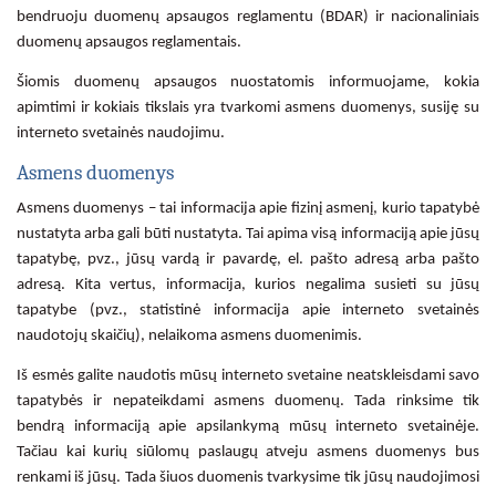
bendruoju duomenų apsaugos reglamentu (BDAR) ir nacionaliniais
duomenų apsaugos reglamentais.
Šiomis duomenų apsaugos nuostatomis informuojame, kokia
apimtimi ir kokiais tikslais yra tvarkomi asmens duomenys, susiję su
interneto svetainės naudojimu.
Asmens duomenys
Asmens duomenys – tai informacija apie fizinį asmenį, kurio tapatybė
nustatyta arba gali būti nustatyta. Tai apima visą informaciją apie jūsų
tapatybę, pvz., jūsų vardą ir pavardę, el. pašto adresą arba pašto
adresą. Kita vertus, informacija, kurios negalima susieti su jūsų
tapatybe (pvz., statistinė informacija apie interneto svetainės
naudotojų skaičių), nelaikoma asmens duomenimis.
Iš esmės galite naudotis mūsų interneto svetaine neatskleisdami savo
tapatybės ir nepateikdami asmens duomenų. Tada rinksime tik
bendrą informaciją apie apsilankymą mūsų interneto svetainėje.
Tačiau kai kurių siūlomų paslaugų atveju asmens duomenys bus
renkami iš jūsų. Tada šiuos duomenis tvarkysime tik jūsų naudojimosi