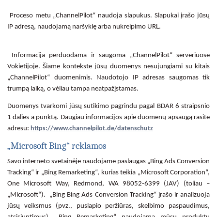
Proceso metu „ChannelPilot“ naudoja slapukus. Slapukai įrašo jūsų
IP adresą, naudojamą naršyklę arba nukreipimo URL.
Informacija perduodama ir saugoma „ChannelPilot“ serveriuose
Vokietijoje. Šiame kontekste jūsų duomenys nesujungiami su kitais
„ChannelPilot“ duomenimis. Naudotojo IP adresas saugomas tik
trumpą laiką, o vėliau tampa neatpažįstamas.
Duomenys tvarkomi jūsų sutikimo pagrindu pagal BDAR 6 straipsnio
1 dalies a punktą. Daugiau informacijos apie duomenų apsaugą rasite
adresu:
https://www.channelpilot.de/datenschutz
„Microsoft Bing“ reklamos
Savo interneto svetainėje naudojame paslaugas „Bing Ads Conversion
Tracking“ ir „Bing Remarketing“, kurias teikia „Microsoft Corporation“,
One Microsoft Way, Redmond, WA 98052-6399 (JAV) (toliau –
„Microsoft“). „Bing Bing Ads Conversion Tracking“ įrašo ir analizuoja
jūsų veiksmus (pvz., puslapio peržiūras, skelbimo paspaudimus,