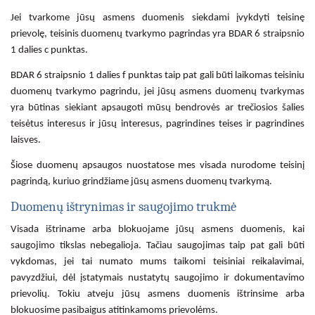
Jei tvarkome jūsų asmens duomenis siekdami įvykdyti teisinę
prievolę, teisinis duomenų tvarkymo pagrindas yra BDAR 6 straipsnio
1 dalies c punktas.
BDAR 6 straipsnio 1 dalies f punktas taip pat gali būti laikomas teisiniu
duomenų tvarkymo pagrindu, jei jūsų asmens duomenų tvarkymas
yra būtinas siekiant apsaugoti mūsų bendrovės ar trečiosios šalies
teisėtus interesus ir jūsų interesus, pagrindines teises ir pagrindines
laisves.
Šiose duomenų apsaugos nuostatose mes visada nurodome teisinį
pagrindą, kuriuo grindžiame jūsų asmens duomenų tvarkymą.
Duomenų ištrynimas ir saugojimo trukmė
Visada ištriname arba blokuojame jūsų asmens duomenis, kai
saugojimo tikslas nebegalioja. Tačiau saugojimas taip pat gali būti
vykdomas, jei tai numato mums taikomi teisiniai reikalavimai,
pavyzdžiui, dėl įstatymais nustatytų saugojimo ir dokumentavimo
prievolių. Tokiu atveju jūsų asmens duomenis ištrinsime arba
blokuosime pasibaigus atitinkamoms prievolėms.