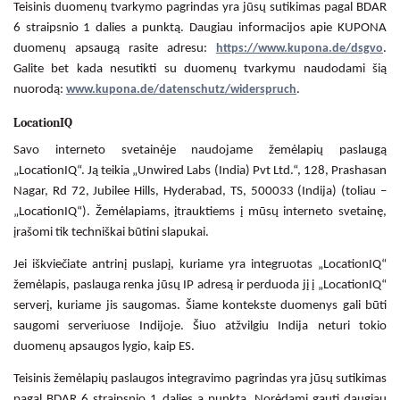
Teisinis duomenų tvarkymo pagrindas yra jūsų sutikimas pagal BDAR
6 straipsnio 1 dalies a punktą. Daugiau informacijos apie KUPONA
duomenų apsaugą rasite adresu:
https://www.kupona.de/dsgvo
.
Galite bet kada nesutikti su duomenų tvarkymu naudodami šią
nuorodą:
www.kupona.de/datenschutz/widerspruch
.
LocationIQ
Savo interneto svetainėje naudojame žemėlapių paslaugą
„LocationIQ“. Ją teikia „Unwired Labs (India) Pvt Ltd.“, 128, Prashasan
Nagar, Rd 72, Jubilee Hills, Hyderabad, TS, 500033 (Indija) (toliau –
„LocationIQ“). Žemėlapiams, įtrauktiems į mūsų interneto svetainę,
įrašomi tik techniškai būtini slapukai.
Jei iškviečiate antrinį puslapį, kuriame yra integruotas „LocationIQ“
žemėlapis, paslauga renka jūsų IP adresą ir perduoda jį į „LocationIQ“
serverį, kuriame jis saugomas. Šiame kontekste duomenys gali būti
saugomi serveriuose Indijoje. Šiuo atžvilgiu Indija neturi tokio
duomenų apsaugos lygio, kaip ES.
Teisinis žemėlapių paslaugos integravimo pagrindas yra jūsų sutikimas
pagal BDAR 6 straipsnio 1 dalies a punktą. Norėdami gauti daugiau