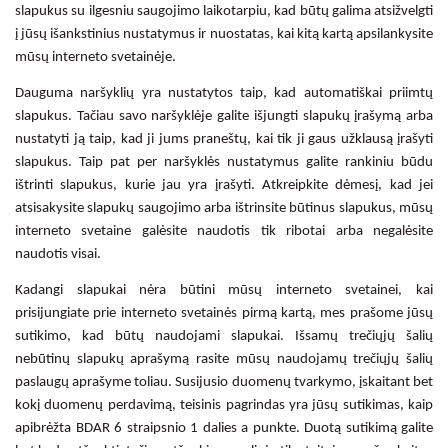
slapukus su ilgesniu saugojimo laikotarpiu, kad būtų galima atsižvelgti
į jūsų išankstinius nustatymus ir nuostatas, kai kitą kartą apsilankysite
mūsų interneto svetainėje.
Dauguma naršyklių yra nustatytos taip, kad automatiškai priimtų
slapukus. Tačiau savo naršyklėje galite išjungti slapukų įrašymą arba
nustatyti ją taip, kad ji jums praneštų, kai tik ji gaus užklausą įrašyti
slapukus. Taip pat per naršyklės nustatymus galite rankiniu būdu
ištrinti slapukus, kurie jau yra įrašyti. Atkreipkite dėmesį, kad jei
atsisakysite slapukų saugojimo arba ištrinsite būtinus slapukus, mūsų
interneto svetaine galėsite naudotis tik ribotai arba negalėsite
naudotis visai.
Kadangi slapukai nėra būtini mūsų interneto svetainei, kai
prisijungiate prie interneto svetainės pirmą kartą, mes prašome jūsų
sutikimo, kad būtų naudojami slapukai. Išsamų trečiųjų šalių
nebūtinų slapukų aprašymą rasite mūsų naudojamų trečiųjų šalių
paslaugų aprašyme toliau. Susijusio duomenų tvarkymo, įskaitant bet
kokį duomenų perdavimą, teisinis pagrindas yra jūsų sutikimas, kaip
apibrėžta BDAR 6 straipsnio 1 dalies a punkte. Duotą sutikimą galite