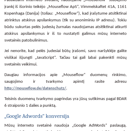
Pateikdami interneto svetainę naudojame „Mouseflow“ stebėjimo
įrankį iš išorinio teikėjo „Mouseflow ApS“, Vimmelskaftet 41A, 1161
Kopenhaga (Danija) (toliau: „Mouseflow“), kad įrašytume atsitiktinai
atrinktus atskirus apsilankymus (tik su anoniminiu IP adresu). Tokiu
būdu sukurtas pelės judesių žurnalas naudojamas atsitiktinai atkurti
atskirus apsilankymus ir iš to nustatyti galimus mūsų interneto
svetainės patobulinimus.
Jei nenorite, kad pelės judesiai būtų įrašomi, savo naršyklėje galite
visiškai išjungti „JavaScript“. Tačiau tai gali labai pakenkti mūsų
svetainės veikimui.
Daugiau informacijos apie „Mouseflow“ duomenų rinkimo,
saugojimo ir tvarkymo apimtį rasite adresu
http://mouseflow.de/datenschutz/
.
Teisinis duomenų tvarkymo pagrindas yra jūsų sutikimas pagal BDAR
6 straipsnio 1 dalies a punktą.
„Google Adwords“ konversija
Mūsų interneto svetainė naudoja „Google AdWords“ paslaugą.