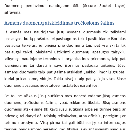
Duomenų perdavimui naudojame SSL (Secure Socket Layer)
šifravimą.
Asmens duomenų atskleidimas trečiosioms šalims
Iš esmės mes naudojame jūsų asmens duomenis tik teikdami
paslaugas, kurių prašote. Jei paslaugoms teikti pasitelkiame išorinius
paslaugų teikėjus, jų prieiga prie duomenų taip pat yra skirta tik
paslaugai teikti. Siekdami užtikrinti duomenų apsaugos taisyklių
laikymąsi naudojame technines ir organizacines priemones, taip pat
įpareigojame tai daryti ir savo išorinius paslaugų teikėjus. Jūsų
asmens duomenis taip pat galime atskleisti „Takko“ įmonių grupės,
kuriai priklausome, viduje. Tokiu atveju taip pat galioja visos šiose
duomenų apsaugos nuostatose nustatytos garantijos.
Be to, be aiškaus jūsų sutikimo mes neperduodame jūsų asmens
duomenų trečiosioms šalims, ypač reklamos tikslais. Jūsų asmens
duomenis atskleisime tik gavę jūsų sutikimą arba jei turime teisę ar
prievolę tai daryti dėl teisinių reikalavimų arba oficialių pareigūnų ar
teismo nurodymu. Visų pirma tai gali būti susiję su informacijos
teikimu baudžiamojo persekiojimo tikslais, siekiant išvengti pavojaus