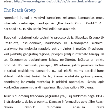
adresu
http://www.webgains.de/public/de/datenschutzerklaerung/
.
The Reach Group
Norėdami įjungti ir vykdyti kartotinės reklamos kampanijas mūsų
interneto svetainėje, naudojamės „The Reach Group GmbH“, Am
Karlsbad 16, 10785 Berlin (Vokietija) paslaugomis.
Slapukai nustatomi kaip techninio proceso dalis. Slapukas išsaugo tik
užšifruotą, pseudoniminį naudotojo ID. Naudojama skelbimų
tvarkymo technologija naudoja sutrumpintus ir maišos IP adresus,
kad įvertintų geografinį regioną, prieigos greitį ir interneto teikėją. Be
to, išsaugomas apsilankymo laikas, peržiūrėtų, ieškotų ar pirktų
produktų ID, peržiūrėtų puslapių URL adresai, galimi paieškos žodžiai
ir (arba) pasiekiamų kategorijų ID. Tai leidžia mums pateikti jums
aktualų reklaminį turinį. Be to, šiame kontekste galima parengti
anoniminę lankytojų statistiką ir priskirti operacijas. Išvadų apie
konkrečius asmenis daryti negalima. Slapukas galioja 90 dienų.
Teisinis duomenų tvarkymo pagrindas yra jūsų sutikimas pagal BDAR
6 straipsnio 1 dalies a punktą. Daugiau informacijos apie „The Reach
Group GmbH“ duomenų apsaugą rasite