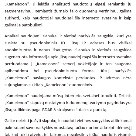
„Kameleoon“. Ji leidžia analizuoti naudotojų elgesį remiantis jų
segmentavimu. Remiantis žurnalo failo duomenų vertinimu, galima
sužinoti, kaip naudotojai naudojasi šia interneto svetaine ir kaip
galima ją patobulinti.
Analizei naudojami slapukai ir vietinė naršyklės saugykla, kuri yra
susieta su pseudoniminiu ID. Jūsų IP adresas bus visiškai
anonimizuotas ir nebus išsaugotas. Slapuko ir vietinės saugyklos
sugeneruota informacija apie jūsų naudojimąsi šia interneto svetaine
perduodama į „Kameleoon“ serverį Vokietijoje ir ten saugoma
apibendrinta bei pseudonimizuota forma. Jūsų naršyklės
„Kameleoon“ paslaugos kontekste perduotas IP adresas nėra
sujungiamas su kitais „Kameleoon“ duomenimis.
„Kameleoon“ naudojama mūsų interneto svetainei tobulinti. Teisinis
„Kameleoon“ slapukų nustatymo ir duomenų tvarkymo pagrindas yra
jūsų sutikimas pagal BDAR 6 straipsnio 1 dalies a punktą.
Galite neleisti įrašyti slapukų ir naudoti vietinės saugyklos atitinkamai
pakeisdami savo naršyklės nuostatas; tačiau norime atkreipti dėmesį į
tai, kad tokiu atveju, jei taikoma, negalėsite visiškai naudotis visomis