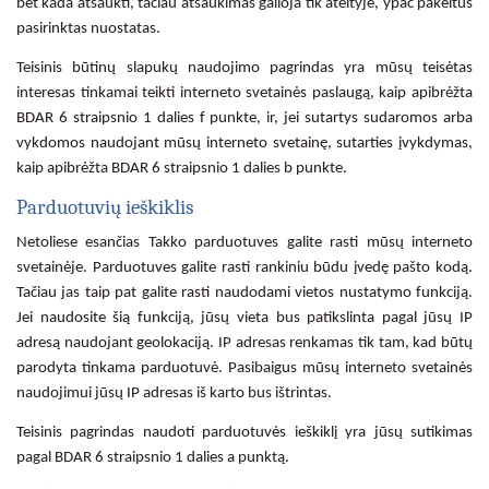
bet kada atšaukti, tačiau atšaukimas galioja tik ateityje, ypač pakeitus
pasirinktas nuostatas.
Teisinis būtinų slapukų naudojimo pagrindas yra mūsų teisėtas
interesas tinkamai teikti interneto svetainės paslaugą, kaip apibrėžta
BDAR 6 straipsnio 1 dalies f punkte, ir, jei sutartys sudaromos arba
vykdomos naudojant mūsų interneto svetainę, sutarties įvykdymas,
kaip apibrėžta BDAR 6 straipsnio 1 dalies b punkte.
Parduotuvių ieškiklis
Netoliese esančias Takko parduotuves galite rasti mūsų interneto
svetainėje. Parduotuves galite rasti rankiniu būdu įvedę pašto kodą.
Tačiau jas taip pat galite rasti naudodami vietos nustatymo funkciją.
Jei naudosite šią funkciją, jūsų vieta bus patikslinta pagal jūsų IP
adresą naudojant geolokaciją. IP adresas renkamas tik tam, kad būtų
parodyta tinkama parduotuvė. Pasibaigus mūsų interneto svetainės
naudojimui jūsų IP adresas iš karto bus ištrintas.
Teisinis pagrindas naudoti parduotuvės ieškiklį yra jūsų sutikimas
pagal BDAR 6 straipsnio 1 dalies a punktą.