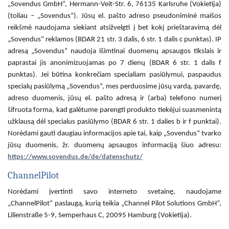
„Sovendus GmbH“, Hermann-Veit-Str. 6, 76135 Karlsruhe (Vokietija)
(toliau – „Sovendus“). Jūsų el. pašto adreso pseudoniminė maišos
reikšmė naudojama siekiant atsižvelgti į bet kokį prieštaravimą dėl
„Sovendus“ reklamos (BDAR 21 str. 3 dalis, 6 str. 1 dalis c punktas). IP
adresą „Sovendus“ naudoja išimtinai duomenų apsaugos tikslais ir
paprastai jis anonimizuojamas po 7 dienų (BDAR 6 str. 1 dalis f
punktas). Jei būtina konkrečiam specialiam pasiūlymui, paspaudus
specialų pasiūlymą „Sovendus“, mes perduosime jūsų vardą, pavardę,
adreso duomenis, jūsų el. pašto adresą ir (arba) telefono numerį
šifruota forma, kad galėtume parengti produkto tiekėjui suasmenintą
užklausą dėl specialus pasiūlymo (BDAR 6 str. 1 dalies b ir f punktai).
Norėdami gauti daugiau informacijos apie tai, kaip „Sovendus“ tvarko
jūsų duomenis, žr. duomenų apsaugos informaciją šiuo adresu:
https://www.sovendus.de/de/datenschutz/
ChannelPilot
Norėdami įvertinti savo interneto svetainę, naudojame
„ChannelPilot“ paslaugą, kurią teikia „Channel Pilot Solutions GmbH“,
Lilienstraße 5-9, Semperhaus C, 20095 Hamburg (Vokietija).