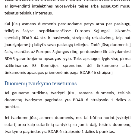
ar įgyvendinti intelektinės nuosavybės teises arba apsaugoti mūsų
teisėtus teisinius interesus.
Kai jūsų asmens duomenis perduodame patys arba per paslaugų
teikėjus šalyse, nepriklausančiose Europos Sąjungai, laikomės
specialių BDAR 44 str. ir paskesnių straipsnių reikalavimų, taip pat
įpareigojame jų laikytis savo paslaugų teikėjus. Todėl jūsų duomenis į
šalis, esančias už Europos Sąjungos ribų, perduosime tik laikydamiesi
BDAR garantuojamo apsaugos lygio. Toks apsaugos lygis visų pirma
užtikrinamas ES Komisijos sprendimu dėl tinkamumo arba
tinkamomis apsaugos priemonėmis pagal BDAR 46 straipsnį.
Duomenų tvarkymo teisėtumas
Jei gauname sutikimą tvarkyti jūsų asmens duomenis, teisinis
duomenų tvarkymo pagrindas yra BDAR 6 straipsnio 1 dalies a
punktas.
Jei tvarkome jūsų asmens duomenis, nes tai būtina norint įvykdyti
sutartį arba kaip sutartinių santykių su jumis dalį, teisinis duomenų
tvarkymo pagrindas yra BDAR 6 straipsnio 1 dalies b punktas.