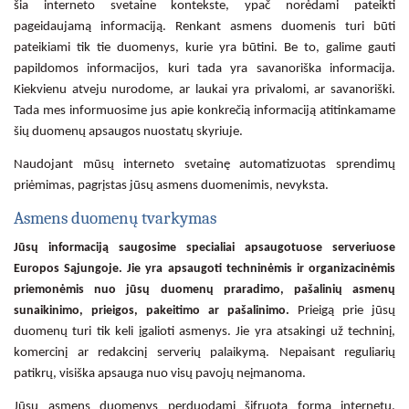
šia interneto svetaine kontekste, ypač norėdami pateikti
pageidaujamą informaciją. Renkant asmens duomenis turi būti
pateikiami tik tie duomenys, kurie yra būtini. Be to, galime gauti
papildomos informacijos, kuri tada yra savanoriška informacija.
Kiekvienu atveju nurodome, ar laukai yra privalomi, ar savanoriški.
Tada mes informuosime jus apie konkrečią informaciją atitinkamame
šių duomenų apsaugos nuostatų skyriuje.
Naudojant mūsų interneto svetainę automatizuotas sprendimų
priėmimas, pagrįstas jūsų asmens duomenimis, nevyksta.
Asmens duomenų tvarkymas
Jūsų informaciją saugosime specialiai apsaugotuose serveriuose
Europos Sąjungoje. Jie yra apsaugoti techninėmis ir organizacinėmis
priemonėmis nuo jūsų duomenų praradimo, pašalinių asmenų
sunaikinimo, prieigos, pakeitimo ar pašalinimo.
Prieigą prie jūsų
duomenų turi tik keli įgalioti asmenys. Jie yra atsakingi už techninį,
komercinį ar redakcinį serverių palaikymą. Nepaisant reguliarių
patikrų, visiška apsauga nuo visų pavojų neįmanoma.
Jūsų asmens duomenys perduodami šifruota forma internetu.