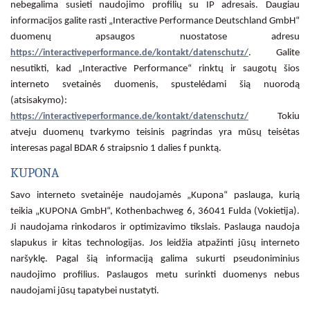
nebegalima susieti naudojimo profilių su IP adresais. Daugiau
informacijos galite rasti „Interactive Performance Deutschland GmbH“
duomenų apsaugos nuostatose adresu
https://interactiveperformance.de/kontakt/datenschutz/
. Galite
nesutikti, kad „Interactive Performance“ rinktų ir saugotų šios
interneto svetainės duomenis, spustelėdami šią nuorodą
(atsisakymo):
https://interactiveperformance.de/kontakt/datenschutz/
Tokiu
atveju duomenų tvarkymo teisinis pagrindas yra mūsų teisėtas
interesas pagal BDAR 6 straipsnio 1 dalies f punktą.
KUPONA
Savo interneto svetainėje naudojamės „Kupona“ paslauga, kurią
teikia „KUPONA GmbH“, Kothenbachweg 6, 36041 Fulda (Vokietija).
Ji naudojama rinkodaros ir optimizavimo tikslais. Paslauga naudoja
slapukus ir kitas technologijas. Jos leidžia atpažinti jūsų interneto
naršyklę. Pagal šią informaciją galima sukurti pseudoniminius
naudojimo profilius. Paslaugos metu surinkti duomenys nebus
naudojami jūsų tapatybei nustatyti.