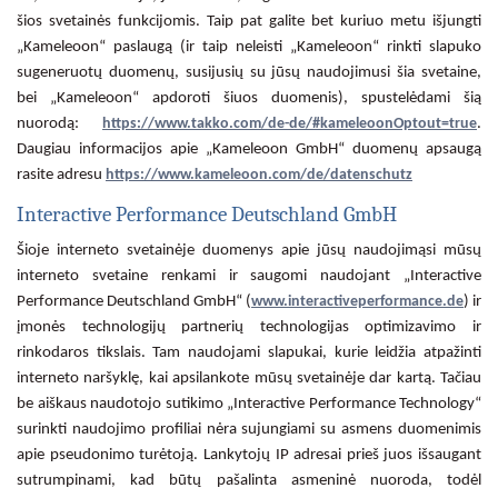
šios svetainės funkcijomis. Taip pat galite bet kuriuo metu išjungti
„Kameleoon“ paslaugą (ir taip neleisti „Kameleoon“ rinkti slapuko
sugeneruotų duomenų, susijusių su jūsų naudojimusi šia svetaine,
bei „Kameleoon“ apdoroti šiuos duomenis), spustelėdami šią
nuorodą:
https://www.takko.com/de-de/#kameleoonOptout=true
.
Daugiau informacijos apie „Kameleoon GmbH“ duomenų apsaugą
rasite adresu
https://www.kameleoon.com/de/datenschutz
Interactive Performance Deutschland GmbH
Šioje interneto svetainėje duomenys apie jūsų naudojimąsi mūsų
interneto svetaine renkami ir saugomi naudojant „Interactive
Performance Deutschland GmbH“ (
www.interactiveperformance.de
) ir
įmonės technologijų partnerių technologijas optimizavimo ir
rinkodaros tikslais. Tam naudojami slapukai, kurie leidžia atpažinti
interneto naršyklę, kai apsilankote mūsų svetainėje dar kartą. Tačiau
be aiškaus naudotojo sutikimo „Interactive Performance Technology“
surinkti naudojimo profiliai nėra sujungiami su asmens duomenimis
apie pseudonimo turėtoją. Lankytojų IP adresai prieš juos išsaugant
sutrumpinami, kad būtų pašalinta asmeninė nuoroda, todėl