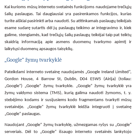
Kai kurioms mūsų interneto svetainės funkcijoms naudojame trečiųjų
šalių paslaugas. Tai daugiausiai yra pasirenkamos funkcijos, kurias
turite aiškiai pasirinkti arba naudoti. Su atitinkamais paslaugų teikėjais
esame sudarę sutartis dėl jų paslaugų teikimo ar integravimo ir, kiek
galime, stengiamės, kad trečiųjų šalių paslaugų teikėjai taip pat teiktų
skaidrią informaciją apie asmens duomenų tvarkymo apimtį ir
laikytųsi duomenų apsaugos taisyklių.
„Google“ žymų tvarkyklė
Pateikdami interneto svetainę naudojamės „Google Ireland Limited“,
Gordon House, 4 Barrow St, Dublin, D04 E5W5 (Airija) (toliau:
„Google”) „Google“ žymų tvarkykle. „Google“ žymų tvarkyklė yra
žymų valdymo sistema (TMS), kurią galima naudoti žymoms, t. y.
stebėjimo kodams ir susijusiems kodo fragmentams tvarkyti mūsų
svetainėje. „Google“ žymų tvarkyklė leidžia integruoti į svetainę
„Google“ paslaugas.
Naudojant „Google“ žymų tvarkyklę, užmezgamas ryšys su „Google“
serveriais. Dėl to „Google“ išsaugo interneto svetainės lankytojo