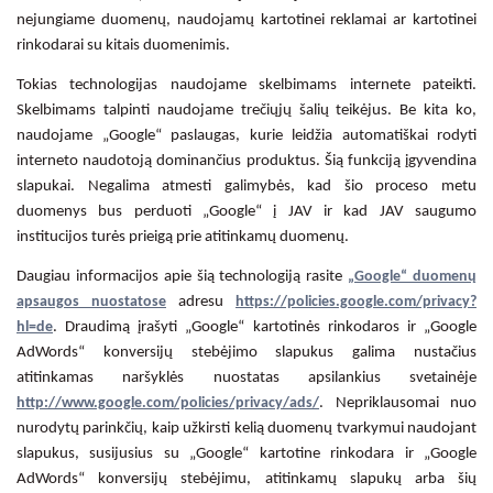
nejungiame duomenų, naudojamų kartotinei reklamai ar kartotinei
rinkodarai su kitais duomenimis.
Tokias technologijas naudojame skelbimams internete pateikti.
Skelbimams talpinti naudojame trečiųjų šalių teikėjus. Be kita ko,
naudojame „Google“ paslaugas, kurie leidžia automatiškai rodyti
interneto naudotoją dominančius produktus. Šią funkciją įgyvendina
slapukai. Negalima atmesti galimybės, kad šio proceso metu
duomenys bus perduoti „Google“ į JAV ir kad JAV saugumo
institucijos turės prieigą prie atitinkamų duomenų.
Daugiau informacijos apie šią technologiją rasite
„Google“ duomenų
apsaugos nuostatose
adresu
https://policies.google.com/privacy?
hl=de
. Draudimą įrašyti „Google“ kartotinės rinkodaros ir „Google
AdWords“ konversijų stebėjimo slapukus galima nustačius
atitinkamas naršyklės nuostatas apsilankius svetainėje
http://www.google.com/policies/privacy/ads/
. Nepriklausomai nuo
nurodytų parinkčių, kaip užkirsti kelią duomenų tvarkymui naudojant
slapukus, susijusius su „Google“ kartotine rinkodara ir „Google
AdWords“ konversijų stebėjimu, atitinkamų slapukų arba šių