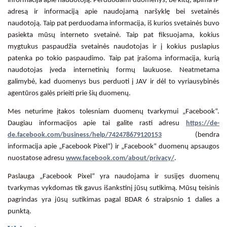
informacija apie naudotoją. Perduodami duomenys, be kitų, apima IP
adresą ir informaciją apie naudojamą naršyklę bei svetainės
naudotoją. Taip pat perduodama informacija, iš kurios svetainės buvo
pasiekta mūsų interneto svetainė. Taip pat fiksuojama, kokius
mygtukus paspaudžia svetainės naudotojas ir į kokius puslapius
patenka po tokio paspaudimo. Taip pat įrašoma informacija, kurią
naudotojas įveda internetinių formų laukuose. Neatmetama
galimybė, kad duomenys bus perduoti į JAV ir dėl to vyriausybinės
agentūros galės prieiti prie šių duomenų.
Mes neturime įtakos tolesniam duomenų tvarkymui „Facebook“.
Daugiau informacijos apie tai galite rasti adresu
https://de-
de.facebook.com/business/help/742478679120153
(bendra
informacija apie „Facebook Pixel“) ir „Facebook“ duomenų apsaugos
nuostatose adresu
www.facebook.com/about/privacy/
.
Paslauga „Facebook Pixel“ yra naudojama ir susijęs duomenų
tvarkymas vykdomas tik gavus išankstinį jūsų sutikimą. Mūsų teisinis
pagrindas yra jūsų sutikimas pagal BDAR 6 straipsnio 1 dalies a
punktą.