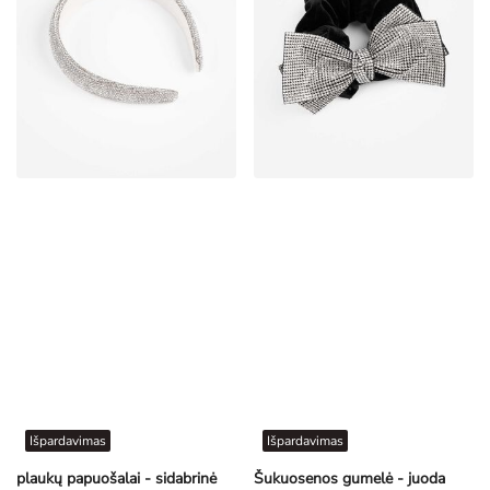
Išpardavimas
Išpardavimas
plaukų papuošalai - sidabrinė
Šukuosenos gumelė - juoda