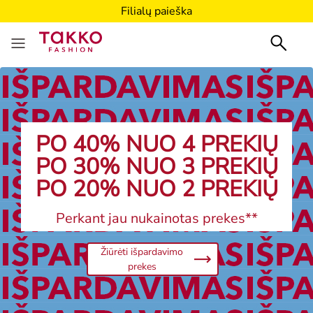
Filialų paieška
PO 40% NUO 4 PREKIŲ
PO 30% NUO 3 PREKIŲ
PO 20% NUO 2 PREKIŲ
Perkant jau nukainotas prekes**
Žiūrėti išpardavimo
prekes