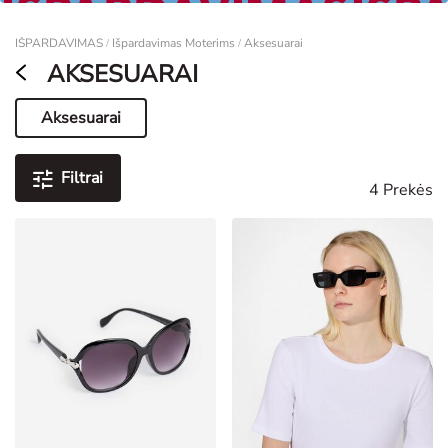
Moterims
IŠPARDAVIMAS
Išpardavimas Moterims
Aksesuarai
/
/
AKSESUARAI
Aksesuarai
Dabartinis puslapis
Filtrai
4 Prekės