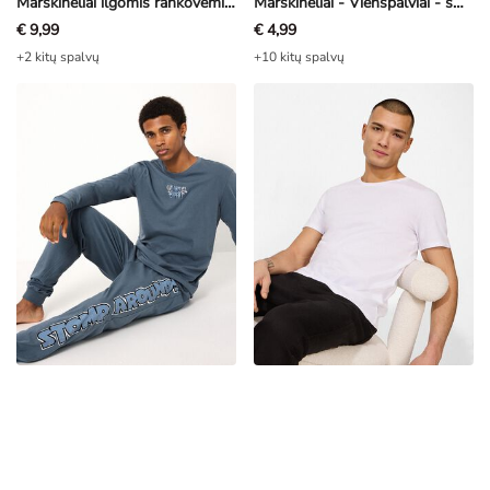
Marškinėliai ilgomis rankovėmis - Margas - tamsi turkio
Marškinėliai - Vienspalviai - smėlinė
€ 9,99
€ 4,99
+2 kitų spalvų
+10 kitų spalvų