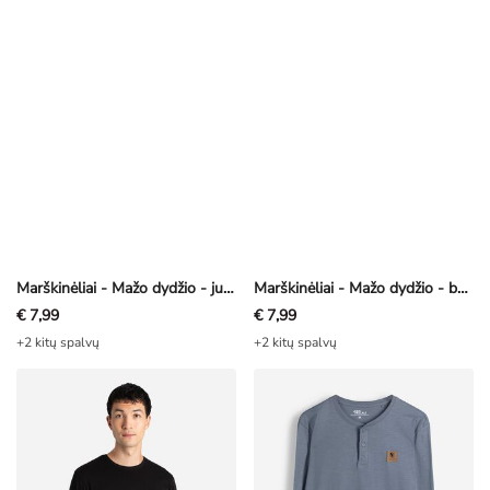
Marškinėliai - Mažo dydžio - juoda
Marškinėliai - Mažo dydžio - baltas
€ 7,99
€ 7,99
+2 kitų spalvų
+2 kitų spalvų