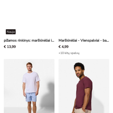
Nauja
pižamos rinkinys: marškinėliai ir kelnės - Šuniukai Patruliai - tamsi turkio
Marškinėliai - Vienspalviai - baltas
€ 13,99
€ 4,99
+10 kitų spalvų