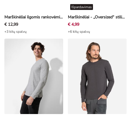
Išpardavimas
Marškinėliai ilgomis rankovėmis - Antsiuvas - chaki
Marškinėliai - „Oversized“ stiliaus - tamsiai pilka
€ 12,99
€ 4,99
+3 kitų spalvų
+6 kitų spalvų