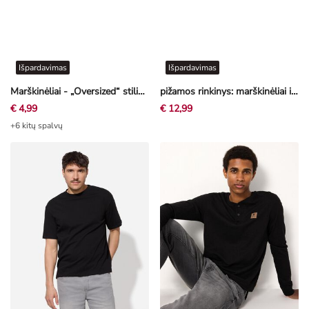
Išpardavimas
Išpardavimas
Marškinėliai - „Oversized“ stiliaus - tamsi turkio
pižamos rinkinys: marškinėliai ir šortai - One Piece - tamsiai pilka
€ 4,99
€ 12,99
+6 kitų spalvų