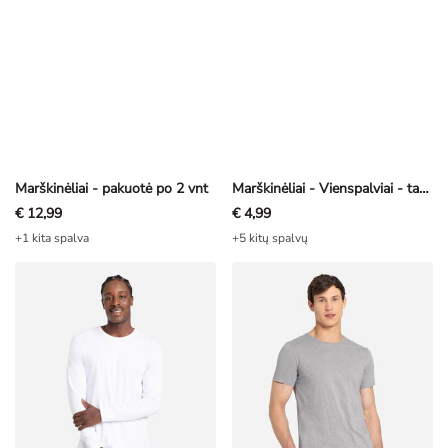
Marškinėliai - pakuotė po 2 vnt
Marškinėliai - Vienspalviai - tamsiai žalia
€ 12,99
€ 4,99
+1 kita spalva
+5 kitų spalvų