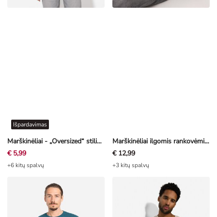
Išpardavimas
Marškinėliai - „Oversized“ stiliaus - juoda
Marškinėliai ilgomis rankovėmis - Antsiuvas - juoda
€ 5,99
€ 12,99
+6 kitų spalvų
+3 kitų spalvų