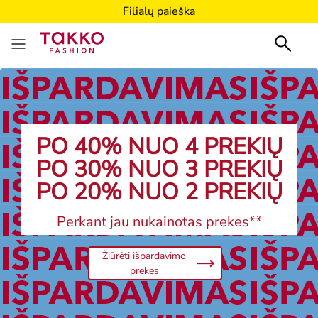
Filialų paieška
Filialų paieška
PO 40% NUO 4 PREKIŲ
PO 30% NUO 3 PREKIŲ
PO 20% NUO 2 PREKIŲ
Perkant jau nukainotas prekes**
Žiūrėti išpardavimo
prekes