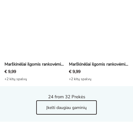
Marškinėliai ilgomis rankovėmis - Margas - pilkas
Marškinėliai ilgomis rankovėmis - Margas - tamsiai pilka
€ 9,99
€ 9,99
+2 kitų spalvų
+2 kitų spalvų
24
from 32 Prekės
Įkelti daugiau gaminių