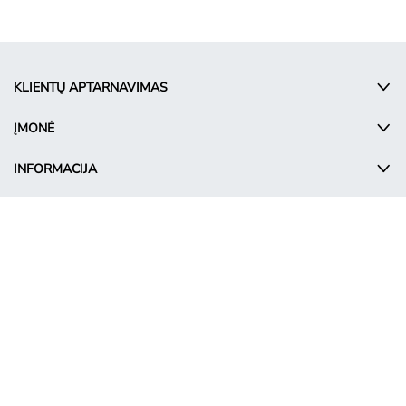
KLIENTŲ APTARNAVIMAS
ĮMONĖ
INFORMACIJA
© Takko Holding GmbH
LT - Lithuania
Reklamos sąlygos