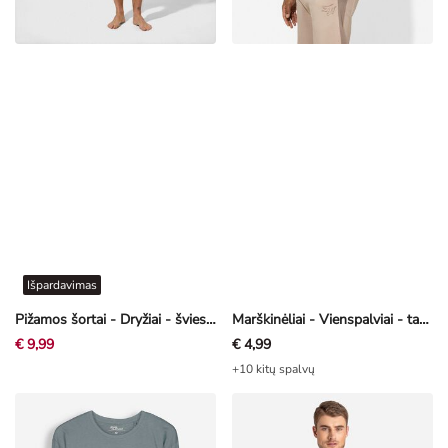
Išpardavimas
Pižamos šortai - Dryžiai - šviesiai mėlyna
Marškinėliai - Vienspalviai - tamsiai raudona
€ 9,99
€ 4,99
+10 kitų spalvų