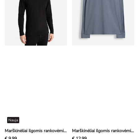
Nauja
Marškinėliai ilgomis rankovėmis - Apskrita iškirptė - juoda
Marškinėliai ilgomis rankovėmis - Antsiuvas - tamsi turkio
€ 9,99
€ 12,99