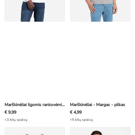
Marškinėliai ilgomis rankovėmis - Apskrita iškirptė - baltas
Marškinėliai - Margas - pilkas
€ 9,99
€ 4,99
+3 kitų spalvų
+5 kitų spalvų