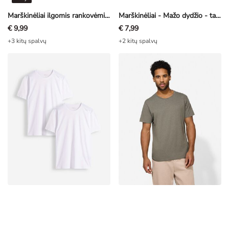
Marškinėliai ilgomis rankovėmis - tamsi turkio
Marškinėliai - Mažo dydžio - tamsiai mėlyna
€ 9,99
€ 7,99
+3 kitų spalvų
+2 kitų spalvų