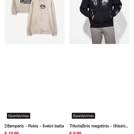
Išpardavimas
Išpardavimas
Džemperis - Rokis - švelni balta
Trikotažinis megztinis - Ištisinis raštas - juoda
€ 19,99
€ 9,99