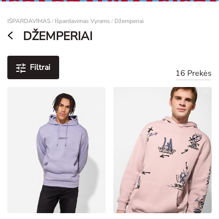
Moterims
IŠPARDAVIMAS
Išpardavimas Vyrams
Džemperiai
/
/
DŽEMPERIAI
Filtrai
16 Prekės