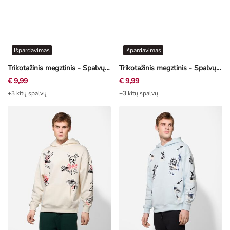
Išpardavimas
Išpardavimas
Trikotažinis megztinis - Spalvų blokavimas - smėlinė
Trikotažinis megztinis - Spalvų blokavimas - pilkas
€ 9,99
€ 9,99
+3 kitų spalvų
+3 kitų spalvų