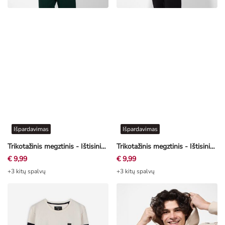
Išpardavimas
Išpardavimas
Trikotažinis megztinis - Ištisinis raštas - baltas
Trikotažinis megztinis - Ištisinis raštas - šviesiai mėlyna
€ 9,99
€ 9,99
+3 kitų spalvų
+3 kitų spalvų