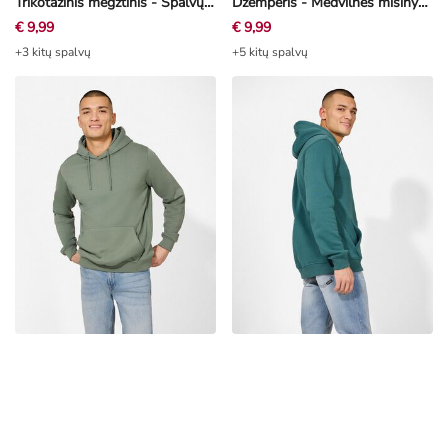
Trikotažinis megztinis - Spalvų blokavimas - melynas
Džemperis - Medvilnės mišinys - smėlinė
€ 9,99
€ 9,99
+3 kitų spalvų
+5 kitų spalvų