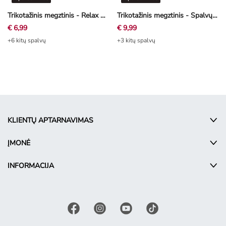
Trikotažinis megztinis - Relax Fit - smėlinė
Trikotažinis megztinis - Spalvų blokavimas - tamsiai ruda
€ 6,99
€ 9,99
+6 kitų spalvų
+3 kitų spalvų
KLIENTŲ APTARNAVIMAS
ĮMONĖ
INFORMACIJA