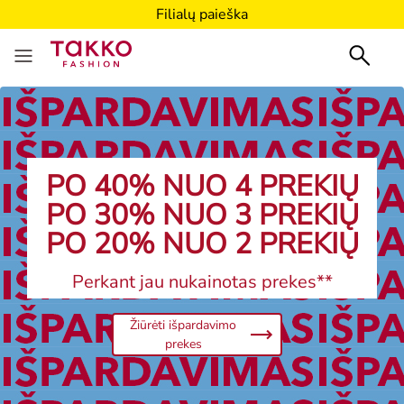
Filialų paieška
PO 40% NUO 4 PREKIŲ
PO 30% NUO 3 PREKIŲ
PO 20% NUO 2 PREKIŲ
Perkant jau nukainotas prekes**
Žiūrėti išpardavimo
prekes