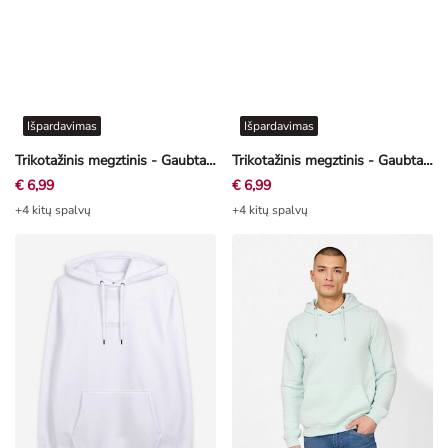
Išpardavimas
Išpardavimas
Trikotažinis megztinis - Gaubtas - tamsiai žalia
Trikotažinis megztinis - Gaubtas - chaki
€ 6,99
€ 6,99
+4 kitų spalvų
+4 kitų spalvų