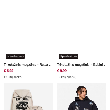
Išpardavimas
Išpardavimas
Trikotažinis megztinis - Relax Fit - rožinė
Trikotažinis megztinis - Ištisinis raštas - rožinė
€ 6,99
€ 9,99
+6 kitų spalvų
+3 kitų spalvų