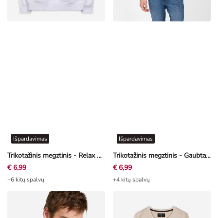
Išpardavimas
Išpardavimas
Trikotažinis megztinis - Relax Fit - baltas
Trikotažinis megztinis - Gaubtas - šviesiai mėlyna
€ 6,99
€ 6,99
+6 kitų spalvų
+4 kitų spalvų