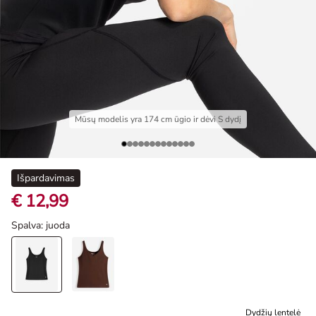
Mūsų modelis yra 174 cm ūgio ir dėvi S dydį
Išpardavimas
€ 12,99
Spalva
: juoda
Dydžių lentelė