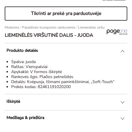
Tikrinti ar prekė yra parduotuvėje
Moterims
/
Palaidinės trumpomis rankovėmis
Liemenėlės viršutinė dalis - juoda
LIEMENĖLĖS VIRŠUTINĖ DALIS - JUODA
Produkto detalės
Spalva:
juoda
Raštas:
Vienspalviai
Apykaklė:
V formos iškirptė
Rankovės ilgis:
Plačios petnešėlės
Detalés:
Kvėpuoja, Išimami paminkštinimai, „Soft-Touch“
Prekės kodas:
82461191020200
Iškirptė
Medžiaga & priežiūra