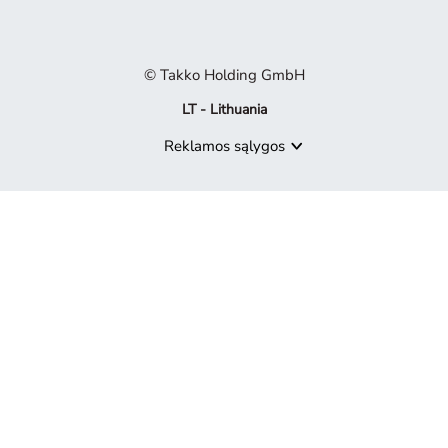
© Takko Holding GmbH
LT - Lithuania
Reklamos sąlygos
Produktas nebepasiekiamas
Atsiprašome, bet produktas, kurio ieškote, nebėra mūsų pasiūly