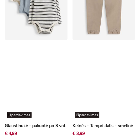
Išpardavimas
Išpardavimas
Glaustinukė - pakuotė po 3 vnt
Kelnės - Tampri dalis - smėlinė
€ 4,99
€ 3,99