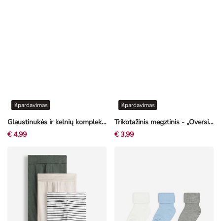
Išpardavimas
Išpardavimas
Glaustinukės ir kelnių komplektas - Dovanų rinkinys - švelni balta
Trikotažinis megztinis - „Oversized“ stiliaus - chaki
€ 4,99
€ 3,99