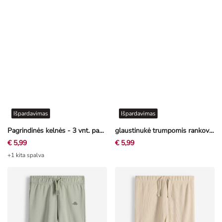
Išpardavimas
Išpardavimas
Pagrindinės kelnės - 3 vnt. pakuotė
glaustinukė trumpomis rankovėmis - pakuotė po 3 vnt
€ 5,99
€ 5,99
+1 kita spalva