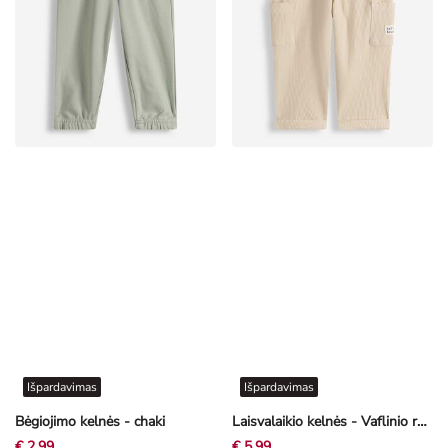
Išpardavimas
Išpardavimas
Bėgiojimo kelnės - chaki
Laisvalaikio kelnės - Vaflinio rašto audinys - smėlinė
€ 2,99
€ 5,99