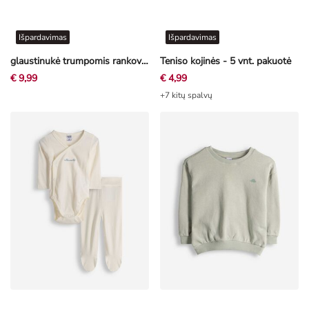
Išpardavimas
Išpardavimas
glaustinukė trumpomis rankovėmis - pakuotė po 3 vnt
Teniso kojinės - 5 vnt. pakuotė
€ 9,99
€ 4,99
+7 kitų spalvų