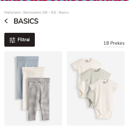
Moterims
Mažyliams
Berniukams (56 – 92)
Basics
/
/
BASICS
Filtrai
18 Prekės