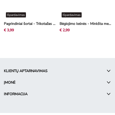
Išpardavimas
Išpardavimas
Pagrindiniai šortai - Trikotažas - smėlinė
Bėgiojimo kelnės - Minkšta medžiaga - tamsi turkio
€ 3,99
€ 2,99
KLIENTŲ APTARNAVIMAS
ĮMONĖ
INFORMACIJA