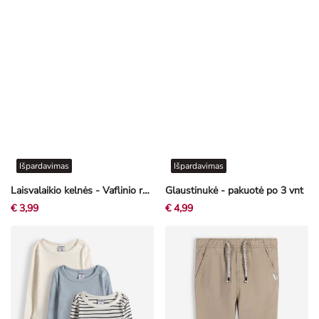
Išpardavimas
Išpardavimas
Laisvalaikio kelnės - Vaflinio rašto audinys - šviesiai žalia
Glaustinukė - pakuotė po 3 vnt
€ 3,99
€ 4,99