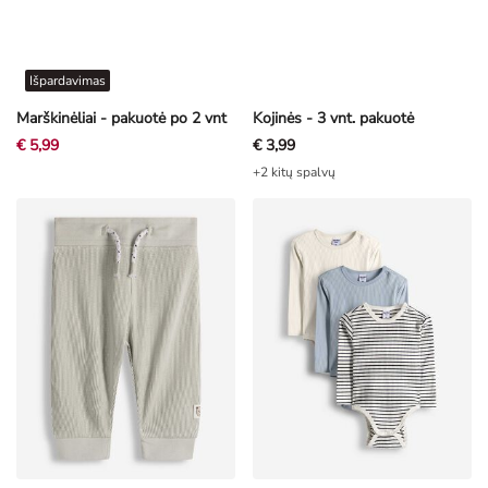
Išpardavimas
Marškinėliai - pakuotė po 2 vnt
Kojinės - 3 vnt. pakuotė
€ 5,99
€ 3,99
+2 kitų spalvų