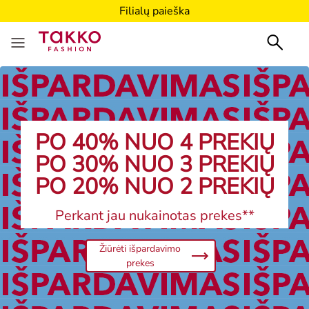
Filialų paieška
PO 40% NUO 4 PREKIŲ
PO 30% NUO 3 PREKIŲ
PO 20% NUO 2 PREKIŲ
Perkant jau nukainotas prekes**
Žiūrėti išpardavimo
prekes