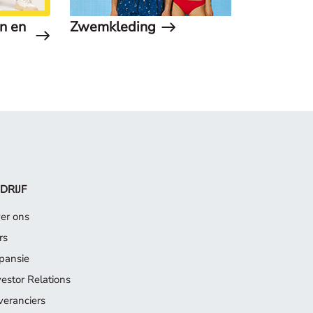
n en
Zwemkleding
DRIJF
er ons
rs
pansie
vestor Relations
veranciers