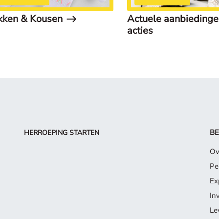
kken & Kousen
Actuele aanbiedinge
acties
BE
HERROEPING STARTEN
Ov
Pe
Ex
In
Le