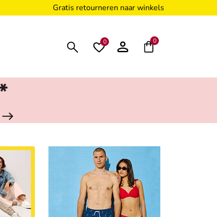
Gratis retourneren naar winkels
0
0
*