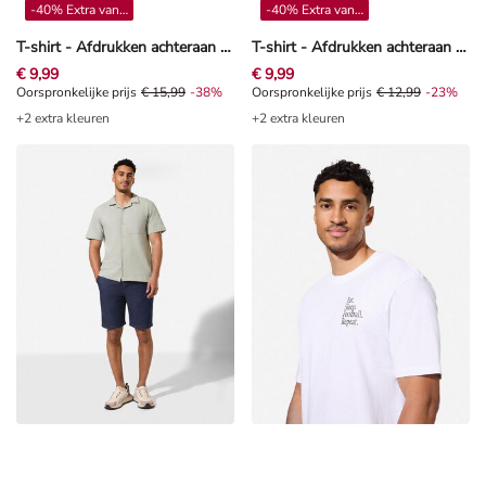
-40% Extra vanaf 4**
-40% Extra vanaf 4**
T-shirt - Afdrukken achteraan - Donkergrijs
T-shirt - Afdrukken achteraan - wit
€ 9,99
€ 9,99
Oorspronkelijke prijs € 15,99, Korting -38%
Oorspronkelijke prijs
€ 15,99
-38%
Oorspronkelijke prijs € 12,99, Kor
Oorspronkelijke prijs
€ 12,99
-23%
+2 extra kleuren
+2 extra kleuren