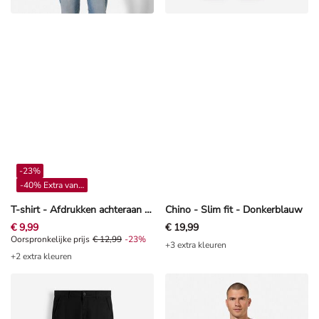
-23%
-40% Extra vanaf 4**
T-shirt - Afdrukken achteraan - wit
Chino - Slim fit - Donkerblauw
€ 9,99
€ 19,99
Oorspronkelijke prijs € 12,99, Korting -23%
Oorspronkelijke prijs
€ 12,99
-23%
+3 extra kleuren
+2 extra kleuren