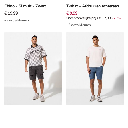
Chino - Slim fit - Zwart
T-shirt - Afdrukken achteraan - Paars
€ 19,99
€ 9,99
Oorspronkelijke prijs € 12,99, Kor
Oorspronkelijke prijs
€ 12,99
-23%
+3 extra kleuren
+2 extra kleuren