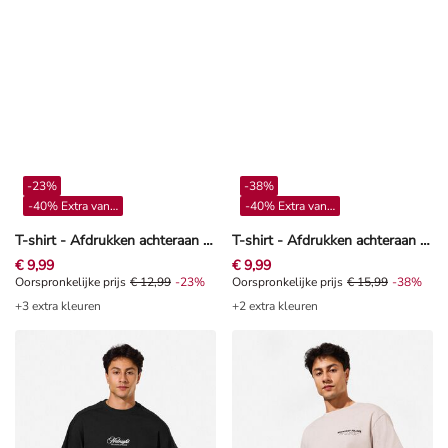
-23%
-38%
-40% Extra vanaf 4**
-40% Extra vanaf 4**
T-shirt - Afdrukken achteraan - wit
T-shirt - Afdrukken achteraan - Beige
€ 9,99
€ 9,99
Oorspronkelijke prijs € 12,99, Korting -23%
Oorspronkelijke prijs
€ 12,99
-23%
Oorspronkelijke prijs € 15,99, Kor
Oorspronkelijke prijs
€ 15,99
-38%
+3 extra kleuren
+2 extra kleuren