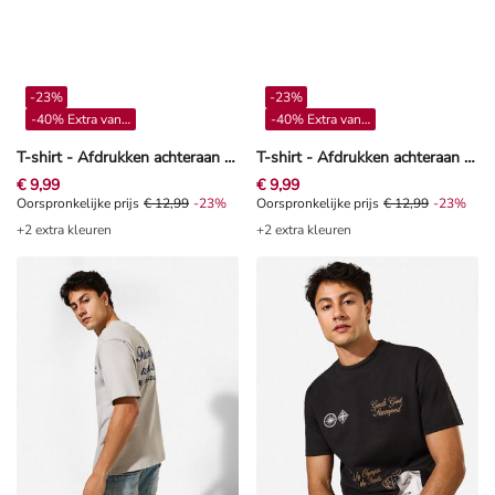
-23%
-23%
-40% Extra vanaf 4**
-40% Extra vanaf 4**
T-shirt - Afdrukken achteraan - Turkoois
T-shirt - Afdrukken achteraan - Zwart
€ 9,99
€ 9,99
Oorspronkelijke prijs € 12,99, Korting -23%
Oorspronkelijke prijs
€ 12,99
-23%
Oorspronkelijke prijs € 12,99, Kor
Oorspronkelijke prijs
€ 12,99
-23%
+2 extra kleuren
+2 extra kleuren