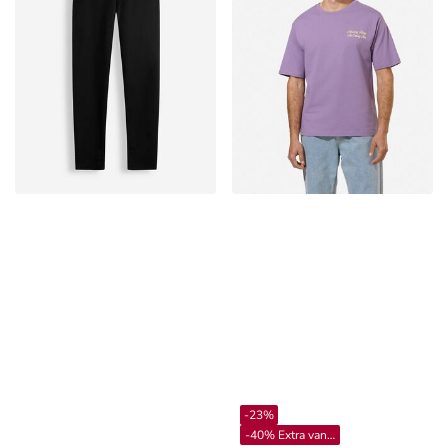
-23%
-40% Extra vanaf 4**