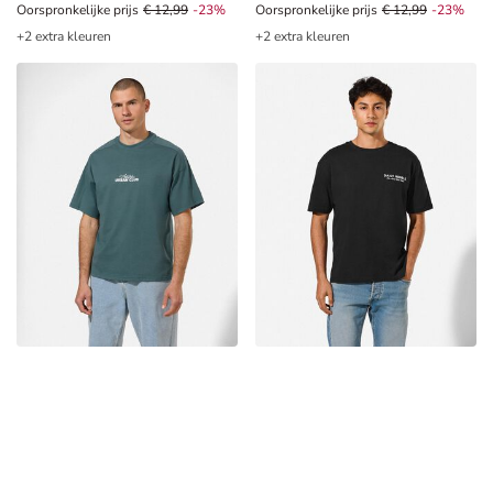
Oorspronkelijke prijs € 12,99, Korting -23%
Oorspronkelijke prijs
€ 12,99
-23%
Oorspronkelijke prijs € 12,99, Kor
Oorspronkelijke prijs
€ 12,99
-23%
+2 extra kleuren
+2 extra kleuren