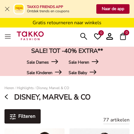
5€ voucher voor Takko Friends****
TAKKO FRIENDS APP
Naar de app
Ontdek trends en coupons
Gratis levering vanaf 49,99€
Gratis retourneren naar winkels
5€ voucher voor Takko Friends****
0
0
SALE! TOT -40% EXTRA**
Sale Dames
Sale Heren
Sale Kinderen
Sale Baby
Damen
Heren
Highlights
Disney, Marvel & CO
/
/
DISNEY, MARVEL & CO
Filteren
77 artikelen