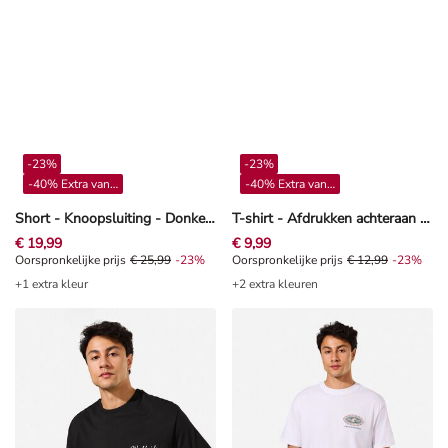
-23%
-23%
-40% Extra vanaf 4**
-40% Extra vanaf 4**
Short - Knoopsluiting - Donkerblauw
T-shirt - Afdrukken achteraan - wit
€ 19,99
€ 9,99
Oorspronkelijke prijs € 25,99, Korting -23%
Oorspronkelijke prijs
€ 25,99
-23%
Oorspronkelijke prijs € 12,99, Kor
Oorspronkelijke prijs
€ 12,99
-23%
+1 extra kleur
+2 extra kleuren