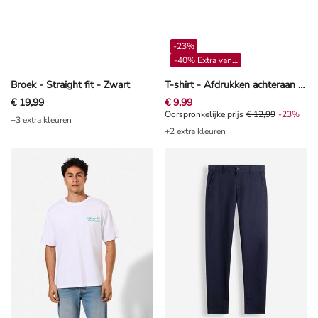
-23%
-40% Extra vanaf 4**
Broek - Straight fit - Zwart
T-shirt - Afdrukken achteraan - wit
€ 19,99
€ 9,99
Oorspronkelijke prijs € 12,99, Kor
Oorspronkelijke prijs
€ 12,99
-23%
+3 extra kleuren
+2 extra kleuren