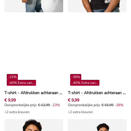
-23%
-38%
-40% Extra vanaf 4**
-40% Extra vanaf 4**
T-shirt - Afdrukken achteraan - Lichtblauw
T-shirt - Afdrukken achteraan - Zwart
€ 9,99
€ 9,99
Oorspronkelijke prijs € 12,99, Korting -23%
Oorspronkelijke prijs
€ 12,99
-23%
Oorspronkelijke prijs € 15,99, Kor
Oorspronkelijke prijs
€ 15,99
-38%
+2 extra kleuren
+2 extra kleuren