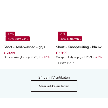
-17%
-23%
-40% Extra vanaf 4**
-40% Extra vanaf 4**
Short - Acid-washed - grijs
Short - Knoopsluiting - blauw
€ 24,99
€ 19,99
Oorspronkelijke prijs € 29,99, Korting -17%
Oorspronkelijke prijs
€ 29,99
-17%
Oorspronkelijke prijs € 25,99, Kor
Oorspronkelijke prijs
€ 25,99
-23%
+1 extra kleur
24
van 77 artikelen
Meer artikelen laden