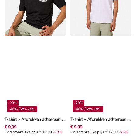
-23%
-23%
-40% Extra vanaf 4**
-40% Extra vanaf 4**
T-shirt - Afdrukken achteraan - Zwart
T-shirt - Afdrukken achteraan - wit
€ 9,99
€ 9,99
Oorspronkelijke prijs € 12,99, Korting -23%
Oorspronkelijke prijs
€ 12,99
-23%
Oorspronkelijke prijs € 12,99, Kor
Oorspronkelijke prijs
€ 12,99
-23%