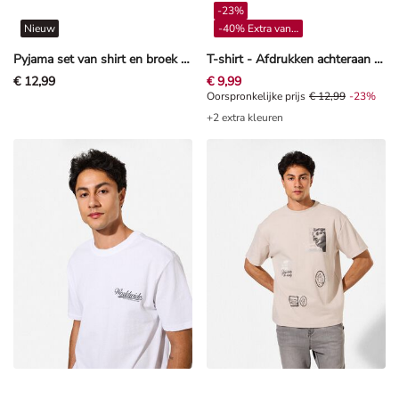
-23%
Nieuw
-40% Extra vanaf 4**
Pyjama set van shirt en broek - Paw Patrol - Petrolblauw
T-shirt - Afdrukken achteraan - Donkergrijs
€ 12,99
€ 9,99
Oorspronkelijke prijs € 12,99, Kor
Oorspronkelijke prijs
€ 12,99
-23%
+2 extra kleuren