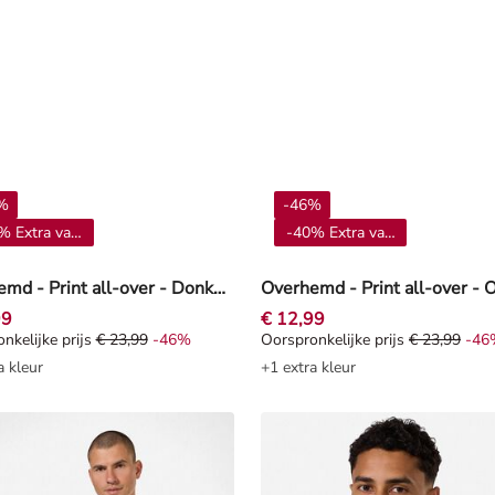
%
-46%
% Extra vanaf 4**
-40% Extra vanaf 4**
Overhemd - Print all-over - Donkerblauw
Overhemd - Print all-over - 
99
€ 12,99
nkelijke prijs
€ 23,99
-46%
Oorspronkelijke prijs
€ 23,99
-46
nkelijke prijs € 23,99, Korting -46%
Oorspronkelijke prijs € 23,99, 
a kleur
+1 extra kleur