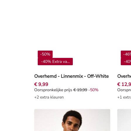
-50%
-46
-40% Extra vanaf 4**
-40
Overhemd - Linnenmix - Off-White
€ 9,99
€ 12,
Oorspronkelijke prijs
€ 19,99
-50%
Oorspro
Oorspronkelijke prijs € 19,99, Korting -50%
Oorspro
+2 extra kleuren
+1 extr