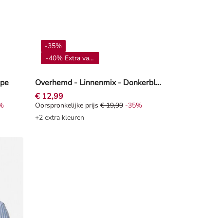
-35%
-40% Extra vanaf 4**
upe
Overhemd - Linnenmix - Donkerblauw
€ 12,99
%
Oorspronkelijke prijs
€ 19,99
-35%
Korting -41%
Oorspronkelijke prijs € 19,99, Korting -35%
+2 extra kleuren