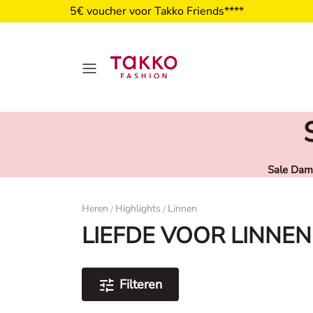
5€ voucher voor Takko Friends****
Sale Dam
Damen
Heren
Highlights
Linnen
/
/
LIEFDE VOOR LINNE
Filteren