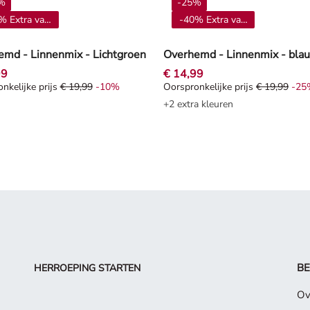
%
-25%
% Extra vanaf 4**
-40% Extra vanaf 4**
md - Linnenmix - Lichtgroen
Overhemd - Linnenmix - bla
99
€ 14,99
nkelijke prijs
€ 19,99
-10%
Oorspronkelijke prijs
€ 19,99
-25
nkelijke prijs € 19,99, Korting -10%
Oorspronkelijke prijs € 19,99, 
+2 extra kleuren
BE
HERROEPING STARTEN
Ov