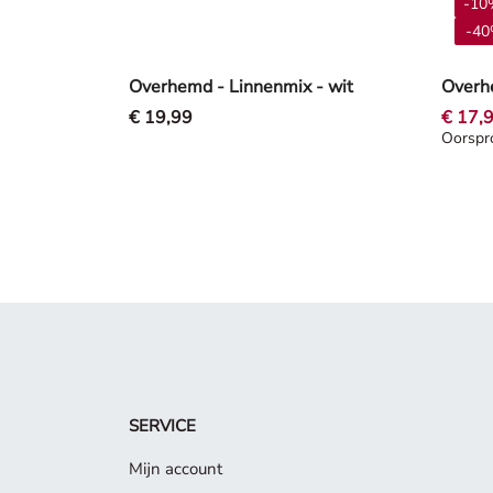
-10
-40
Overhemd - Linnenmix - wit
Overhe
€ 19,99
€ 17,
Oorspro
Oorspro
SERVICE
Mijn account