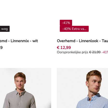
-41%
l weg
-40% Extra vanaf 4**
md - Linnenmix - wit
Overhemd - Linnenlook - Ta
99
€ 12,99
Oorspronkelijke prijs
€ 21,99
-41
Oorspronkelijke prijs € 21,99, 