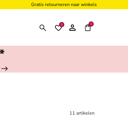
Gratis retourneren naar winkels
0
0
*
11 artikelen