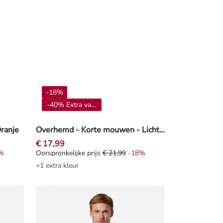
-18%
-40% Extra vanaf 4**
Oranje
Overhemd - Korte mouwen - Lichtgroen
€ 17,99
%
Oorspronkelijke prijs
€ 21,99
-18%
Korting -46%
Oorspronkelijke prijs € 21,99, Korting -18%
+1 extra kleur