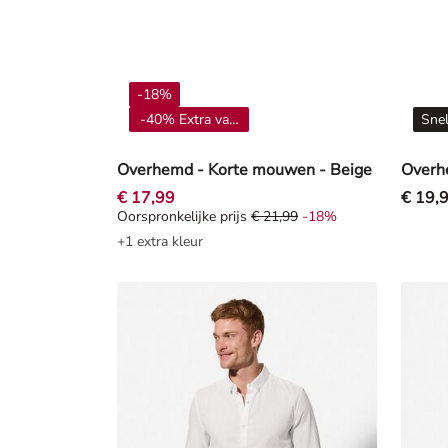
-18%
-40% Extra vanaf 4**
Sne
Overhemd - Korte mouwen - Beige
Overhe
€ 17,99
€ 19,
Oorspronkelijke prijs
€ 21,99
-18%
Oorspronkelijke prijs € 21,99, Korting -18%
+1 extra kleur