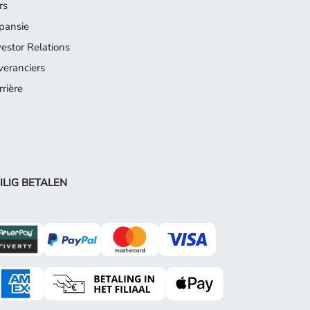
rs
pansie
vestor Relations
veranciers
rrière
ILIG BETALEN