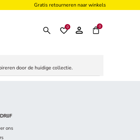
Gratis retourneren naar winkels
0
0
ireren door de huidige collectie.
DRIJF
er ons
rs