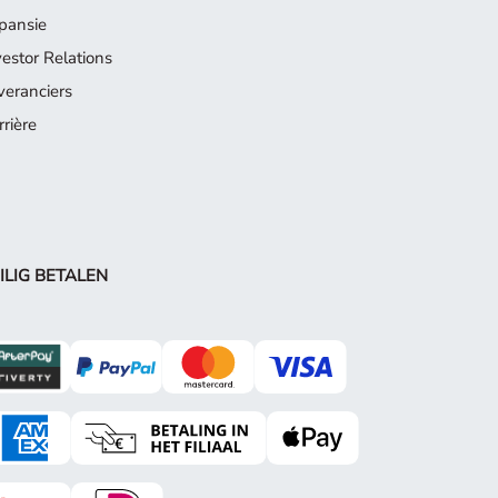
pansie
vestor Relations
veranciers
rrière
ILIG BETALEN