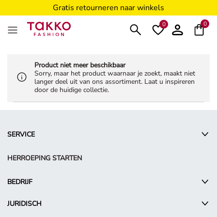
Gratis retourneren naar winkels
5€ voucher voor Takko Friends****
0
0
Product niet meer beschikbaar
Sorry, maar het product waarnaar je zoekt, maakt niet
langer deel uit van ons assortiment. Laat u inspireren
door de huidige collectie.
SERVICE
HERROEPING STARTEN
BEDRIJF
JURIDISCH