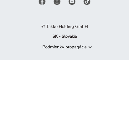
© Takko Holding GmbH
SK - Slovakia
Podmienky propagácie
Produkt už nie je k dispozícii
Je nám ľúto, ale produkt, ktorý hľadáte, už nie je súčasťou naš