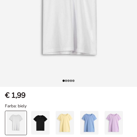
€ 1,99
Farba
: biely