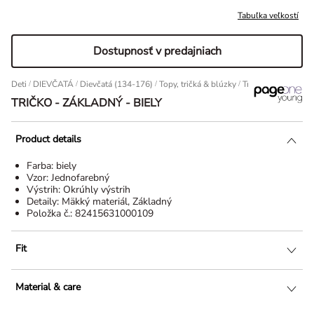
Tabuľka veľkostí
Dostupnosť v predajniach
Deti
/
DIEVČATÁ
/
Dievčatá (134-176)
/
Topy, tričká & blúzky
Tričko - Základný -
TRIČKO - ZÁKLADNÝ - BIELY
Product details
Farba:
biely
Vzor:
Jednofarebný
Výstrih:
Okrúhly výstrih
Detaily:
Mäkký materiál, Základný
Položka č.:
82415631000109
Fit
Material & care