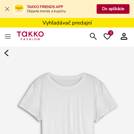
Vyhľadávač predajní
TAKKO FRIENDS APP
Do aplikácie
Objavte trendy a kupóny
Dlhodobo znížené ceny****
Vyhľadávač predajní
0