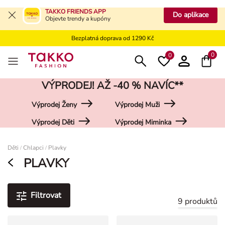
Bezplatné vrácení na kamennou prodejnu
TAKKO FRIENDS APP
Do aplikace
Objevte trendy a kupóny
Doprava zdarma do vaší pobočky od 499 Kč
Bezplatná doprava od 1290 Kč
Bezplatné vrácení na kamennou prodejnu
0
0
VÝPRODEJ! AŽ -40 % NAVÍC**
Výprodej Ženy
Výprodej Muži
Výprodej Děti
Výprodej Miminka
Damen
Děti
Chlapci
Plavky
/
/
PLAVKY
Filtrovat
9 produktů