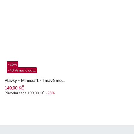
-25%
-40 % navíc od 4**
Plavky - Minecraft - Tmavě modrá
149,00 KČ
Původní cena 199,00 Kč, Sleva -25%
Původní cena
199,00 KČ
-25%