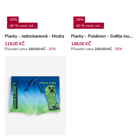
-30%
-38%
-40 % navíc od 4**
-40 % navíc od 4**
Plavky - Jednobarevné - Modra
Plavky - Pokémon - Světle modrá
119,00 KČ
149,00 KČ
Původní cena 169,00 Kč, Sleva -30%
Původní cena
169,00 KČ
-30%
Původní cena 239,00 Kč, Sleva -3
Původní cena
239,00 KČ
-38%