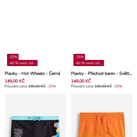
-25%
-25%
-40 % navíc od 4**
-40 % navíc od 4**
Plavky - Hot Wheels - Černá
Plavky - Přechod barev - Světle zelená
149,00 KČ
149,00 KČ
Původní cena 199,00 Kč, Sleva -25%
Původní cena
199,00 KČ
-25%
Původní cena 199,00 Kč, Sleva -2
Původní cena
199,00 KČ
-25%