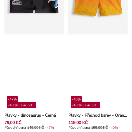
-47%
-40%
-40 % navíc od 4**
-40 % navíc od 4**
Plavky - dinosaurus - Černá
Plavky - Přechod barev - Oranžová
79,00 KČ
119,00 KČ
Původní cena 149,00 Kč, Sleva -47%
Původní cena
149,00 KČ
-47%
Původní cena 199,00 Kč, Sleva -4
Původní cena
199,00 KČ
-40%