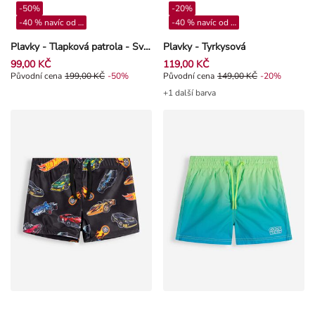
-50%
-20%
-40 % navíc od 4**
-40 % navíc od 4**
Plavky - Tlapková patrola - Světle modrá
Plavky - Tyrkysová
99,00 KČ
119,00 KČ
Původní cena 199,00 Kč, Sleva -50%
Původní cena
199,00 KČ
-50%
Původní cena 149,00 Kč, Sleva -2
Původní cena
149,00 KČ
-20%
+1 další barva