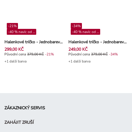
-21%
-34%
-40 % navíc od 4**
-40 % navíc od 4**
Halenkové tričko - Jednobarevné - Světle růžová
Halenkové tričko - Jednobarevné - Mátová
299,00 KČ
249,00 KČ
Původní cena 379,00 Kč, Sleva -21%
Původní cena
379,00 KČ
-21%
Původní cena 379,00 Kč, Sleva -3
Původní cena
379,00 KČ
-34%
+1 další barva
+1 další barva
ZÁKAZNICKÝ SERVIS
ZAHÁJIT ZRUŠÍ