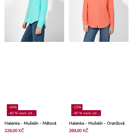
-34%
-23%
-40 % navíc od 4**
-40 % navíc od 4**
Halenka - Mušelín - Mátová
Halenka - Mušelín - Oranžová
229,00 KČ
269,00 KČ