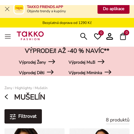
Bezplatné vrácení na kamennou prodejnu
TAKKO FRIENDS APP
Do aplikace
Objevte trendy a kupóny
Doprava zdarma do vaší pobočky od 499 Kč
Bezplatná doprava od 1290 Kč
Bezplatné vrácení na kamennou prodejnu
0
0
VÝPRODEJ! AŽ -40 % NAVÍC**
Výprodej Ženy
Výprodej Muži
Výprodej Děti
Výprodej Miminka
Damen
Ženy
Highlighty
Mušelín
/
/
MUŠELÍN
Filtrovat
8 produktů