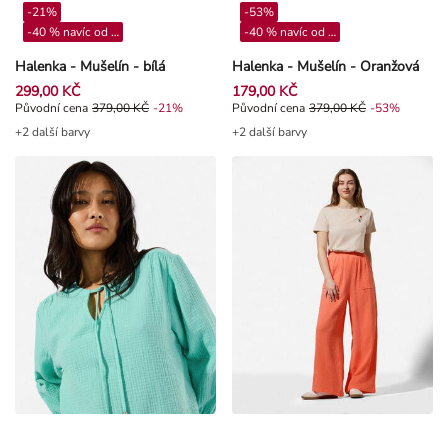
-21%
-53%
-40 % navíc od 4**
-40 % navíc od 4**
Halenka - Mušelín - bílá
Halenka - Mušelín - Oranžová
299,00 KČ
179,00 KČ
Původní cena 379,00 Kč, Sleva -21%
Původní cena
379,00 KČ
-21%
Původní cena 379,00 Kč, Sleva -5
Původní cena
379,00 KČ
-53%
+2 další barvy
+2 další barvy