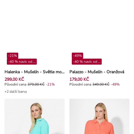
-21%
-49%
-40 % navíc od 4**
-40 % navíc od 4**
Halenka - Mušelín - Světle modrá
Palazzo - Mušelín - Oranžová
299,00 KČ
179,00 KČ
Původní cena 379,00 Kč, Sleva -21%
Původní cena
379,00 KČ
-21%
Původní cena 349,00 Kč, Sleva -4
Původní cena
349,00 KČ
-49%
+2 další barvy