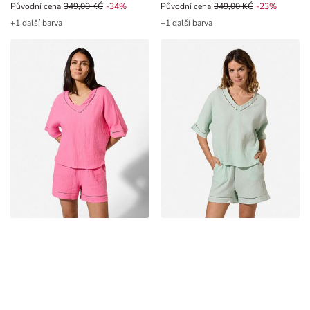
Původní cena 349,00 Kč, Sleva -34%
Původní cena
349,00 KČ
-34%
Původní cena 349,00 Kč, Sleva -2
Původní cena
349,00 KČ
-23%
+1 další barva
+1 další barva