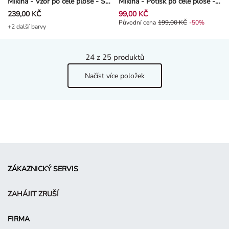
239,00 KČ
99,00 KČ
Původní cena 199,00 Kč, Sleva -5
Původní cena
199,00 KČ
-50%
+2 další barvy
24
z 25 produktů
Načíst více položek
ZÁKAZNICKÝ SERVIS
ZAHÁJIT ZRUŠÍ
FIRMA