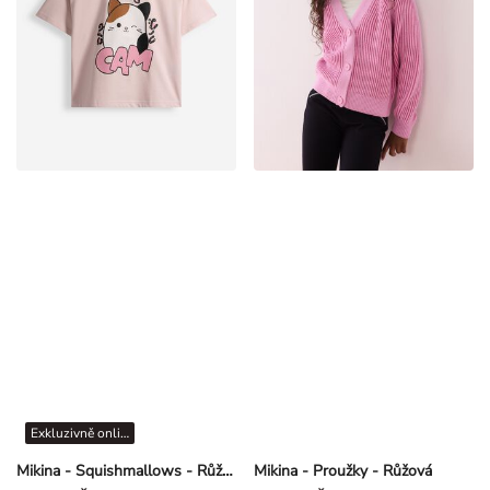
Exkluzivně online
Mikina - Squishmallows - Růžová
Mikina - Proužky - Růžová
269,00 KČ
239,00 KČ