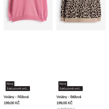
Nový
Nový
Exkluzivně online
Exkluzivně online
Volány - Růžová
Volány - Béžová
199,00 KČ
199,00 KČ
+1 další barva