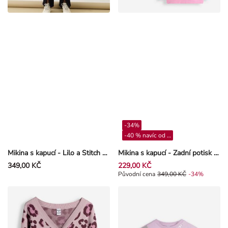
-34%
-40 % navíc od 4**
Mikina s kapucí - Lilo a Stitch - Smetanová
Mikina s kapucí - Zadní potisk - Světle růžová
349,00 KČ
229,00 KČ
Původní cena 349,00 Kč, Sleva -3
Původní cena
349,00 KČ
-34%