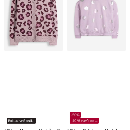
-50%
Exkluzivně online
-40 % navíc od 4**
Mikina - Vzor po celé ploše - Světle růžová
Mikina - Potisk po celé ploše - Růžová