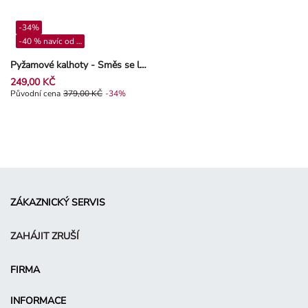
-34%
-40 % navíc od 4**
Pyžamové kalhoty - Směs se lnem - Khaki zelená
249,00 KČ
Původní cena 379,00 Kč, Sleva -34%
Původní cena
379,00 KČ
-34%
ZÁKAZNICKÝ SERVIS
ZAHÁJIT ZRUŠÍ
FIRMA
INFORMACE