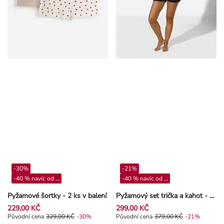
-30%
-21%
-40 % navíc od 4**
-40 % navíc od 4**
Pyžamové šortky - 2 ks v balení
Pyžamový set trička a kahot - Lilo a Stitch - Vícebarevná
229,00 KČ
299,00 KČ
Původní cena 329,00 Kč, Sleva -30%
Původní cena
329,00 KČ
-30%
Původní cena 379,00 Kč, Sleva -2
Původní cena
379,00 KČ
-21%