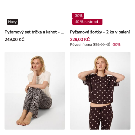
-30%
Nový
-40 % navíc od 4**
Pyžamový set trička a kahot - Tlapková patrola - Růžová
Pyžamové šortky - 2 ks v balení
249,00 KČ
229,00 KČ
Původní cena 329,00 Kč, Sleva -3
Původní cena
329,00 KČ
-30%