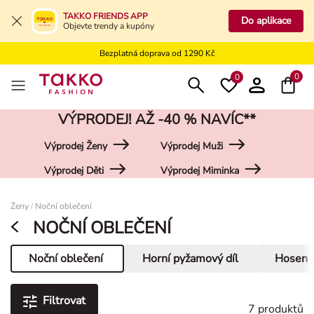
Bezplatné vrácení na kamennou prodejnu
TAKKO FRIENDS APP
Do aplikace
Objevte trendy a kupóny
Doprava zdarma do vaší pobočky od 499 Kč
Bezplatná doprava od 1290 Kč
Bezplatné vrácení na kamennou prodejnu
0
0
VÝPRODEJ! AŽ -40 % NAVÍC**
Výprodej Ženy
Výprodej Muži
Výprodej Děti
Výprodej Miminka
Damen
Ženy
Noční oblečení
/
NOČNÍ OBLEČENÍ
Noční oblečení
Horní pyžamový díl
Hosen
Aktuální stránka
Filtrovat
7 produktů