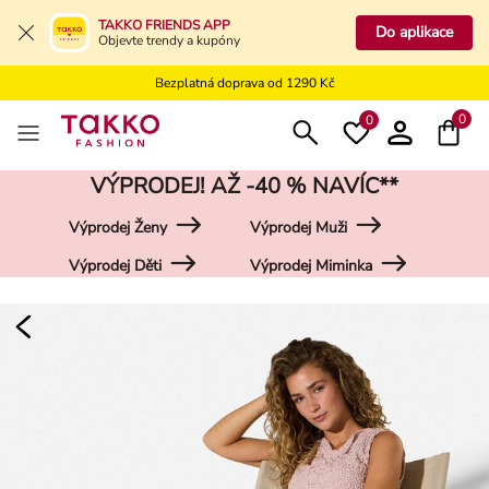
Bezplatné vrácení na kamennou prodejnu
TAKKO FRIENDS APP
Do aplikace
Objevte trendy a kupóny
Doprava zdarma do vaší pobočky od 499 Kč
Bezplatná doprava od 1290 Kč
Bezplatné vrácení na kamennou prodejnu
0
0
VÝPRODEJ! AŽ -40 % NAVÍC**
Výprodej Ženy
Výprodej Muži
Výprodej Děti
Výprodej Miminka
Damen