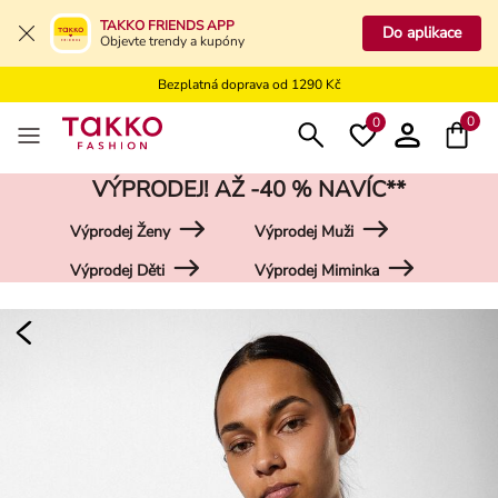
Bezplatné vrácení na kamennou prodejnu
TAKKO FRIENDS APP
Do aplikace
Objevte trendy a kupóny
Doprava zdarma do vaší pobočky od 499 Kč
Bezplatná doprava od 1290 Kč
Bezplatné vrácení na kamennou prodejnu
0
0
VÝPRODEJ! AŽ -40 % NAVÍC**
Výprodej Ženy
Výprodej Muži
Výprodej Děti
Výprodej Miminka
Damen