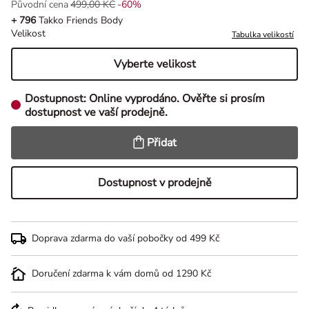
Původní cena
499,00 KČ
-60%
Původní cena 499,00 Kč, Sleva -60%
+ 796
Takko Friends Body
Velikost
Tabulka velikostí
Vyberte velikost
Dostupnost:
Online vyprodáno. Ověřte si prosím
dostupnost ve vaší prodejně.
Přidat
Dostupnost v prodejně
Doprava zdarma do vaší pobočky od 499 Kč
Doručení zdarma k vám domů od 1290 Kč