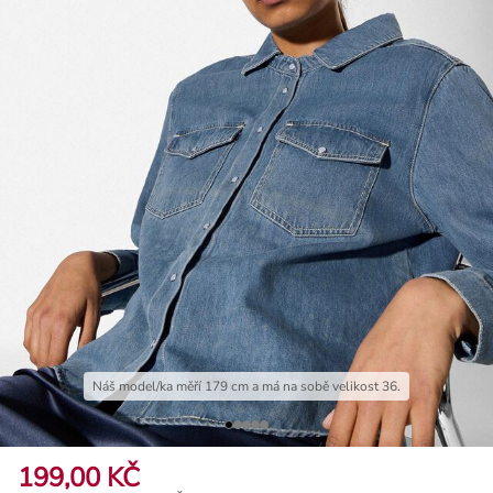
Náš model/ka měří 179 cm a má na sobě velikost 36.
199,00 KČ