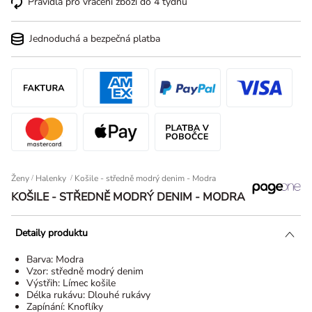
Pravidla pro vrácení zboží do 4 týdnů
Jednoduchá a bezpečná platba
Ženy
/
Halenky
Košile - středně modrý denim - Modra
KOŠILE - STŘEDNĚ MODRÝ DENIM - MODRA
Detaily produktu
Barva:
Modra
Vzor:
středně modrý denim
Výstřih:
Límec košile
Délka rukávu:
Dlouhé rukávy
Zapínání:
Knoflíky