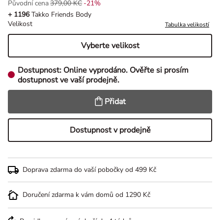
Původní cena
379,00 KČ
-21%
Původní cena 379,00 Kč, Sleva -21%
+ 1196
Takko Friends Body
Velikost
Tabulka velikostí
Vyberte velikost
Dostupnost:
Online vyprodáno. Ověřte si prosím
dostupnost ve vaší prodejně.
Přidat
Dostupnost v prodejně
Doprava zdarma do vaší pobočky od 499 Kč
Doručení zdarma k vám domů od 1290 Kč