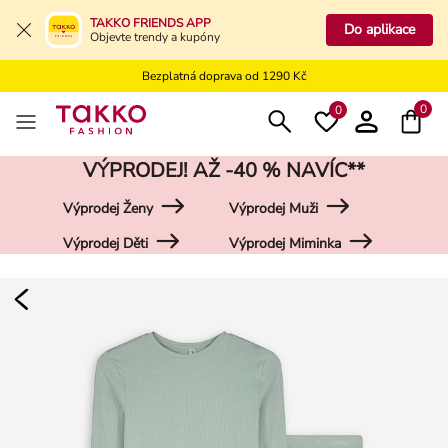
Bezplatné vrácení na kamennou prodejnu
TAKKO FRIENDS APP
Do aplikace
Objevte trendy a kupóny
Doprava zdarma do vaší pobočky od 499 Kč
Bezplatná doprava od 1290 Kč
Bezplatné vrácení na kamennou prodejnu
0
0
VÝPRODEJ! AŽ -40 % NAVÍC**
Výprodej Ženy
Výprodej Muži
Výprodej Děti
Výprodej Miminka
Damen