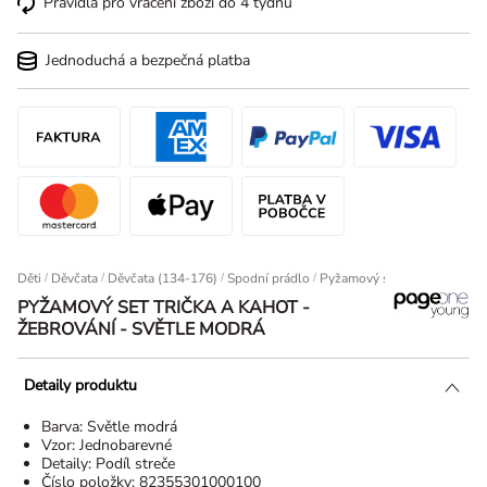
Pravidla pro vrácení zboží do 4 týdnů
Jednoduchá a bezpečná platba
Děti
/
Děvčata
/
Děvčata (134-176)
/
Spodní prádlo
Pyžamový set trička a kahot 
PYŽAMOVÝ SET TRIČKA A KAHOT -
ŽEBROVÁNÍ - SVĚTLE MODRÁ
Detaily produktu
Barva:
Světle modrá
Vzor:
Jednobarevné
Detaily:
Podíl streče
Číslo položky:
82355301000100