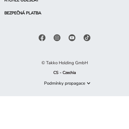
RYCHLE ODESLAT
BEZPEČNÁ PLATBA
© Takko Holding GmbH
CS - Czechia
Podmínky propagace
Produkt již není dostupný
Je nám líto, ale produkt, který hledáte, již není součástí naší 