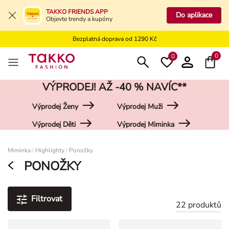
Bezplatné vrácení na kamennou prodejnu
TAKKO FRIENDS APP
Do aplikace
Objevte trendy a kupóny
Doprava zdarma do vaší pobočky od 499 Kč
Bezplatná doprava od 1290 Kč
Bezplatné vrácení na kamennou prodejnu
0
0
VÝPRODEJ! AŽ -40 % NAVÍC**
Výprodej Ženy
Výprodej Muži
Výprodej Děti
Výprodej Miminka
Damen
Miminka
Highlighty
Ponožky
/
/
PONOŽKY
Filtrovat
22 produktů