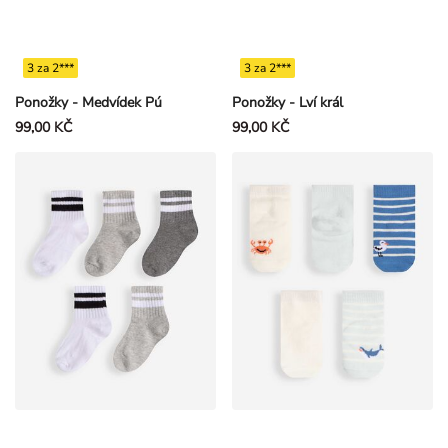
3 za 2***
3 za 2***
Ponožky - Medvídek Pú
Ponožky - Lví král
99,00 KČ
99,00 KČ