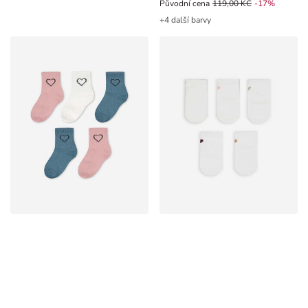
Původní cena 119,00 Kč, Sleva -1
Původní cena
119,00 KČ
-17%
+4 další barvy