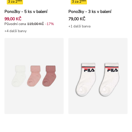
3 za 2***
3 za 2***
Ponožky - 5 ks v balení
Ponožky - 3 ks v balení
99,00 KČ
79,00 KČ
Původní cena 119,00 Kč, Sleva -17%
Původní cena
119,00 KČ
-17%
+1 další barva
+4 další barvy