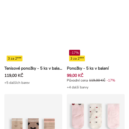
-17%
3 za 2***
3 za 2***
Tenisové ponožky - 5 ks v balení
Ponožky - 5 ks v balení
119,00 KČ
99,00 KČ
Původní cena 119,00 Kč, Sleva -1
Původní cena
119,00 KČ
-17%
+5 dalších barev
+4 další barvy