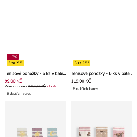
-17%
3 za 2***
3 za 2***
Tenisové ponožky - 5 ks v balení
Tenisové ponožky - 5 ks v balení
99,00 KČ
119,00 KČ
Původní cena 119,00 Kč, Sleva -17%
Původní cena
119,00 KČ
-17%
+5 dalších barev
+5 dalších barev