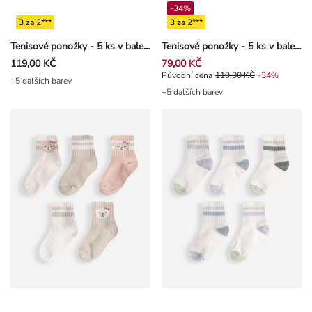
-34%
3 za 2***
3 za 2***
Tenisové ponožky - 5 ks v balení
Tenisové ponožky - 5 ks v balení
119,00 KČ
79,00 KČ
Původní cena 119,00 Kč, Sleva -3
Původní cena
119,00 KČ
-34%
+5 dalších barev
+5 dalších barev