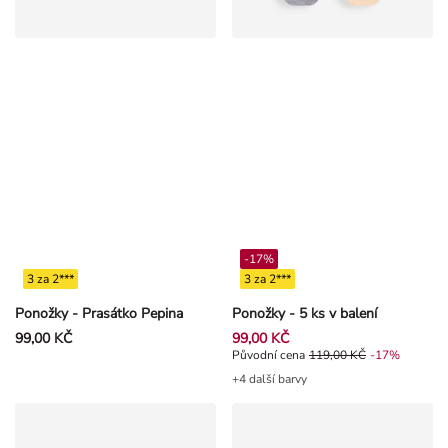
-17%
3 za 2***
3 za 2***
Ponožky - Prasátko Pepina
Ponožky - 5 ks v balení
99,00 KČ
99,00 KČ
Původní cena 119,00 Kč, Sleva -1
Původní cena
119,00 KČ
-17%
+4 další barvy