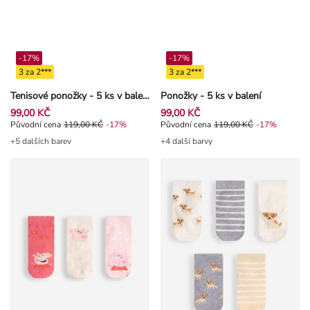
-17%
-17%
3 za 2***
3 za 2***
Tenisové ponožky - 5 ks v balení
Ponožky - 5 ks v balení
99,00 KČ
99,00 KČ
Původní cena 119,00 Kč, Sleva -17%
Původní cena
119,00 KČ
-17%
Původní cena 119,00 Kč, Sleva -1
Původní cena
119,00 KČ
-17%
+5 dalších barev
+4 další barvy