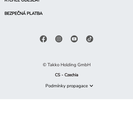
RYCHLE ODESLAT
BEZPEČNÁ PLATBA
© Takko Holding GmbH
CS - Czechia
Podmínky propagace
Produkt již není dostupný
Je nám líto, ale produkt, který hledáte, již není součástí naší 