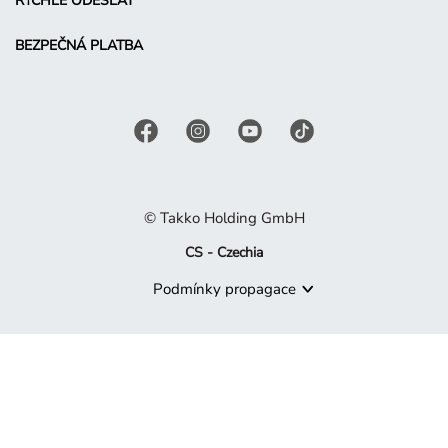
RYCHLE ODESLAT
BEZPEČNÁ PLATBA
© Takko Holding GmbH
CS - Czechia
Podmínky propagace
Produkt již není dostupný
Je nám líto, ale produkt, který hledáte, již není součástí naší 