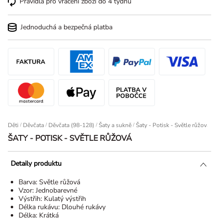
Pravidla pro vrácení zboží do 4 týdnů
Jednoduchá a bezpečná platba
Děti
/
Děvčata
/
Děvčata (98-128)
/
Šaty a sukně
Šaty - Potisk - Světle růžová
ŠATY - POTISK - SVĚTLE RŮŽOVÁ
Detaily produktu
Barva:
Světle růžová
Vzor:
Jednobarevné
Výstřih:
Kulatý výstřih
Délka rukávu:
Dlouhé rukávy
Délka:
Krátká