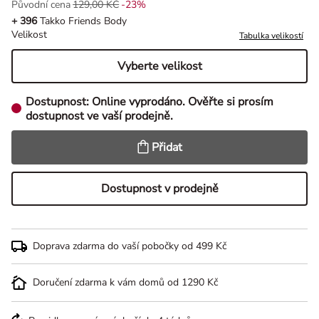
Původní cena
129,00 KČ
-23%
Původní cena 129,00 Kč, Sleva -23%
+ 396
Takko Friends Body
Velikost
Tabulka velikostí
Vyberte velikost
Dostupnost:
Online vyprodáno. Ověřte si prosím
dostupnost ve vaší prodejně.
Přidat
Dostupnost v prodejně
Doprava zdarma do vaší pobočky od 499 Kč
Doručení zdarma k vám domů od 1290 Kč