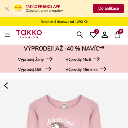
Bezplatné vrácení na kamennou prodejnu
TAKKO FRIENDS APP
Do aplikace
Objevte trendy a kupóny
Doprava zdarma do vaší pobočky od 499 Kč
Bezplatná doprava od 1290 Kč
Bezplatné vrácení na kamennou prodejnu
0
0
VÝPRODEJ! AŽ -40 % NAVÍC**
Výprodej Ženy
Výprodej Muži
Výprodej Děti
Výprodej Miminka
Damen