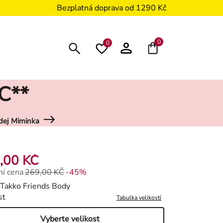
Bezplatná doprava od 1290 Kč
0
0
C**
dej Miminka
,00 KČ
í cena
269,00 KČ
-45%
í cena 269,00 Kč, Sleva -45%
Takko Friends Body
st
Tabulka velikostí
Vyberte velikost