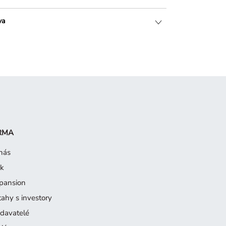
va
RMA
nás
sk
pansion
tahy s investory
davatelé