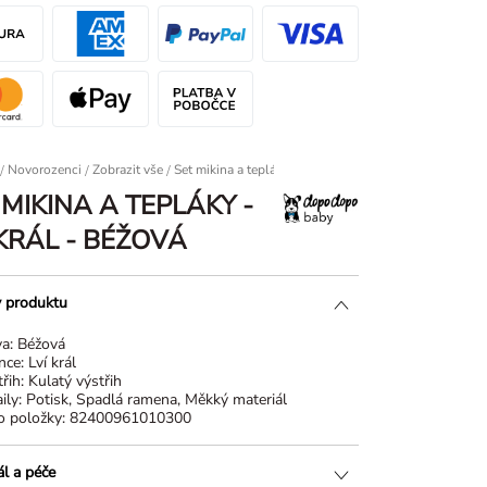
/
Novorozenci
/
Zobrazit vše
Set mikina a tepláky - Lví král - Béžová
 MIKINA A TEPLÁKY -
 KRÁL - BÉŽOVÁ
y produktu
va:
Béžová
nce:
Lví král
řih:
Kulatý výstřih
ily:
Potisk, Spadlá ramena, Měkký materiál
o položky:
82400961010300
ál a péče