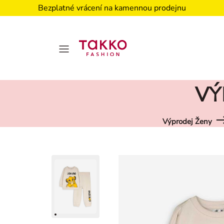
Bezplatné vrácení na kamennou prodejnu
VÝ
Výprodej Ženy
Damen