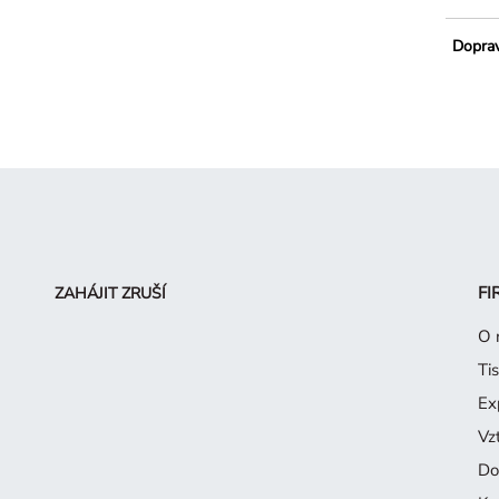
Dopra
FI
ZAHÁJIT ZRUŠÍ
O 
Ti
Ex
Vz
Do