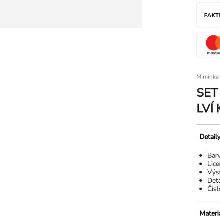
Miminka
SET
LVÍ
Detail
Bar
Lice
Výst
Deta
Čísl
Materi