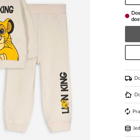
Dos
dos
Do
Do
Pra
Je