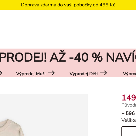
Doprava zdarma do vaší pobočky od 499 Kč
PRODEJ! AŽ -40 % NAVÍ
Výprodej Muži
Výprodej Děti
Výpro
149
Původn
Původn
+ 596
Veliko