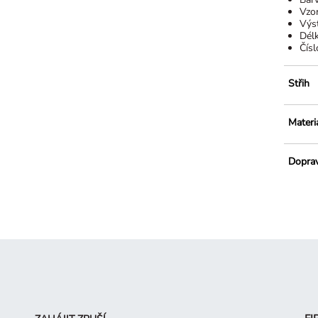
Vzo
Výst
Dél
Čísl
Střih
Materi
Dopra