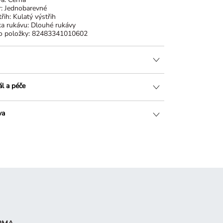
r:
Jednobarevné
řih:
Kulatý výstřih
ka rukávu:
Dlouhé rukávy
o položky:
82483341010602
ál a péče
va