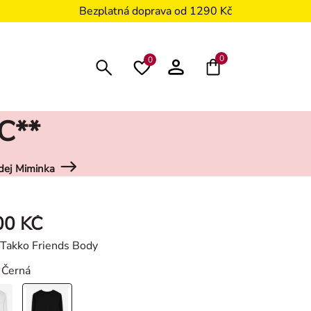
Bezplatná doprava od 1290 Kč
0
0
C**
dej Miminka
00 KČ
Takko Friends Body
: Černá