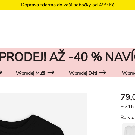
Doprava zdarma do vaší pobočky od 499 Kč
PRODEJ! AŽ -40 % NAVÍ
Výprodej Muži
Výprodej Děti
Výpro
79,
+ 316
Barvu