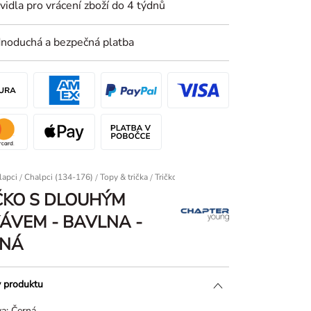
vidla pro vrácení zboží do 4 týdnů
dnoduchá a bezpečná platba
lapci
/
Chalpci (134-176)
/
Topy & trička
Tričko s dlouhým rukávem - Bavlna - Čern
ČKO S DLOUHÝM
ÁVEM - BAVLNA -
RNÁ
y produktu
va:
Černá