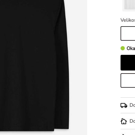
Veliko
Oka
Do
Do