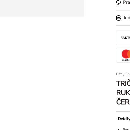
Pra
Je
Děti
/
Ch
TRI
RUK
ČE
Detail
Bar