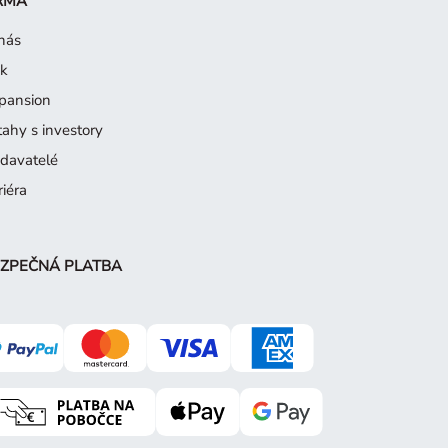
RMA
nás
sk
pansion
tahy s investory
davatelé
riéra
ZPEČNÁ PLATBA