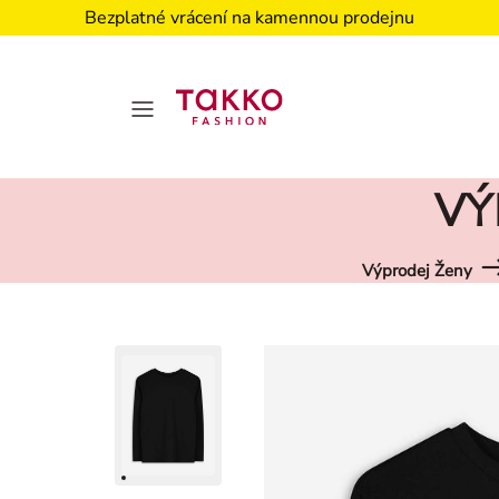
Bezplatné vrácení na kamennou prodejnu
VÝ
Výprodej Ženy
Damen