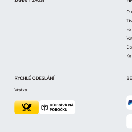
FI
ZAHÁJIT ZRUŠÍ
O 
Ti
Ex
Vz
Do
Ka
RYCHLÉ ODESLÁNÍ
BE
Vratka