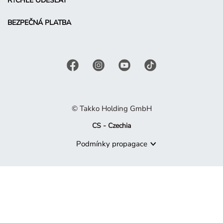
RYCHLE ODESLAT
BEZPEČNÁ PLATBA
© Takko Holding GmbH
CS - Czechia
Podmínky propagace
Produkt již není dostupný
Je nám líto, ale produkt, který hledáte, již není součástí naší 