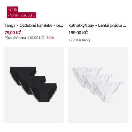
-34%
-40 % navíc od 4**
Tanga - Ozdobné kamínky - cervena
Kalhotky/slipy - Lehké prádlo pro formování postavy - Černá
79,00 KČ
199,00 KČ
Původní cena 119,00 Kč, Sleva -34%
Původní cena
119,00 KČ
-34%
+2 další barvy