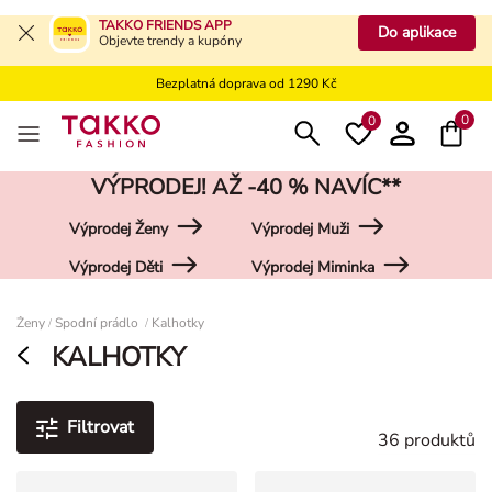
Bezplatné vrácení na kamennou prodejnu
TAKKO FRIENDS APP
Do aplikace
Objevte trendy a kupóny
Doprava zdarma do vaší pobočky od 499 Kč
Bezplatná doprava od 1290 Kč
Bezplatné vrácení na kamennou prodejnu
0
0
VÝPRODEJ! AŽ -40 % NAVÍC**
Výprodej Ženy
Výprodej Muži
Výprodej Děti
Výprodej Miminka
Damen
Ženy
Spodní prádlo
Kalhotky
/
/
KALHOTKY
Filtrovat
36 produktů