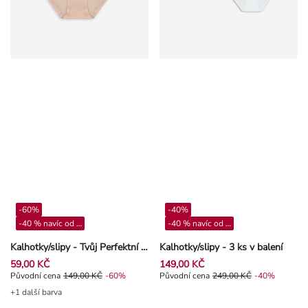
-60%
-40%
-40 % navíc od 4**
-40 % navíc od 4**
Kalhotky/slipy - Tvůj Perfektní Střih - Růžová
Kalhotky/slipy - 3 ks v balení
59,00 KČ
149,00 KČ
Původní cena 149,00 Kč, Sleva -60%
Původní cena
149,00 KČ
-60%
Původní cena 249,00 Kč, Sleva -4
Původní cena
249,00 KČ
-40%
+1 další barva