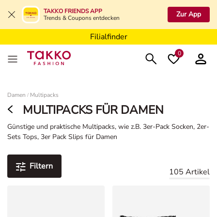
Filialfinder
TAKKO FRIENDS APP
Zur App
Trends & Coupons entdecken
Filialfinder
Filialfinder
0
Damen
Damen
Multipacks
/
MULTIPACKS FÜR DAMEN
Günstige und praktische Multipacks, wie z.B. 3er-Pack Socken, 2er-
Sets Tops, 3er Pack Slips für Damen
Filtern
105 Artikel