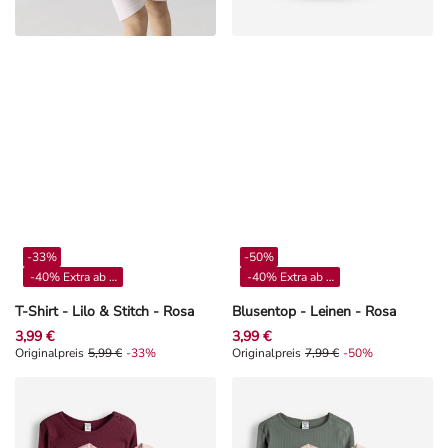
-33%
-50%
-40% Extra ab 4**
-40% Extra ab 4**
T-Shirt - Lilo & Stitch - Rosa
Blusentop - Leinen - Rosa
3,99 €
3,99 €
Originalpreis 5,99 €, Rabat -33%
Originalpreis
5,99 €
-33%
Originalpreis 7,99 €, Rabat -50%
Originalpreis
7,99 €
-50%