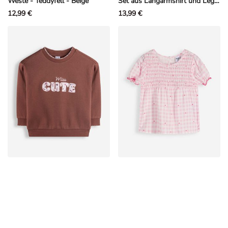
Weste - Teddyfell - Beige
Set aus Langarmshirt und Leggings - Stickereien - Off-White
12,99 €
13,99 €