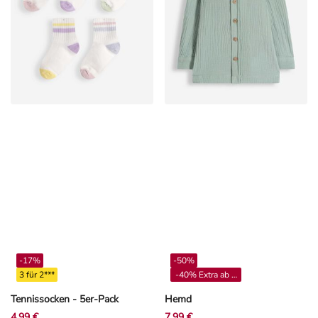
-17%
-50%
3 für 2***
-40% Extra ab 4**
Tennissocken - 5er-Pack
Hemd
4,99 €
7,99 €