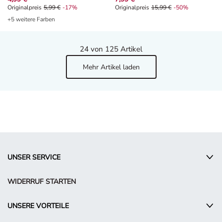
Originalpreis 5,99 €, Rabat -17%
Originalpreis
5,99 €
-17%
Originalpreis 15,99 €, Rabat -50%
Originalpreis
15,99 €
-50%
+5 weitere Farben
24
von 125 Artikel
Mehr Artikel laden
UNSER SERVICE
WIDERRUF STARTEN
UNSERE VORTEILE