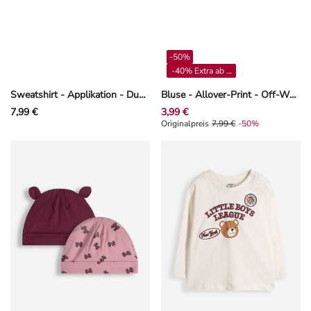
-50%
-40% Extra ab 4**
Sweatshirt - Applikation - Dunkelbraun
Bluse - Allover-Print - Off-White
7,99 €
3,99 €
Originalpreis 7,99 €, Rabat -50%
Originalpreis
7,99 €
-50%