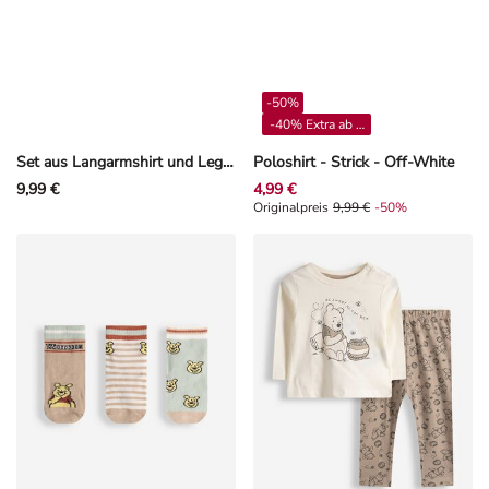
-50%
-40% Extra ab 4**
Set aus Langarmshirt und Leggings - Allover-Print - Dunkelrot
Poloshirt - Strick - Off-White
9,99 €
4,99 €
Originalpreis 9,99 €, Rabat -50%
Originalpreis
9,99 €
-50%