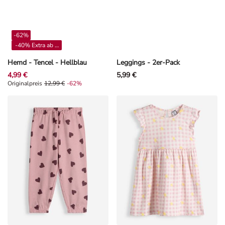
-62%
-40% Extra ab 4**
Hemd - Tencel - Hellblau
Leggings - 2er-Pack
4,99 €
5,99 €
Originalpreis 12,99 €, Rabat -62%
Originalpreis
12,99 €
-62%