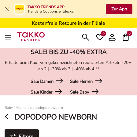
5€ Gutschein nach Registrierung*
TAKKO FRIENDS APP
Zur App
Trends & Coupons entdecken
Kostenfreie Lieferung ab 19,99€ in Deine Filiale
Kostenfreie Retoure in der Filiale
5€ Gutschein nach Registrierung*
0
0
SALE! BIS ZU -40% EXTRA
Erhalte beim Kauf von gekennzeichneten reduzierten Artikeln -20%
ab 2 | -30% ab 3 | -40% ab 4 **
Sale Damen
Sale Herren
Sale Kinder
Sale Baby
Damen
Baby
Marken
dopodopo newborn
/
/
DOPODOPO NEWBORN
Filtern