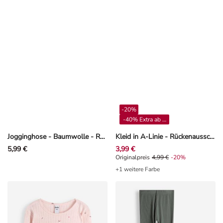
-20%
-40% Extra ab 4**
Jogginghose - Baumwolle - Rosa
Kleid in A-Linie - Rückenausschnitt - Off-White
5,99 €
3,99 €
Originalpreis 4,99 €, Rabat -20%
Originalpreis
4,99 €
-20%
+1 weitere Farbe