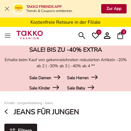
5€ Gutschein nach Registrierung*
TAKKO FRIENDS APP
Zur App
Trends & Coupons entdecken
Kostenfreie Lieferung ab 19,99€ in Deine Filiale
Kostenfreie Retoure in der Filiale
5€ Gutschein nach Registrierung*
0
0
SALE! BIS ZU -40% EXTRA
Erhalte beim Kauf von gekennzeichneten reduzierten Artikeln -20%
ab 2 | -30% ab 3 | -40% ab 4 **
Sale Damen
Sale Herren
Sale Kinder
Sale Baby
Damen
Kinder
Jungenkleidung
Jeans
/
/
JEANS FÜR JUNGEN
Filtern