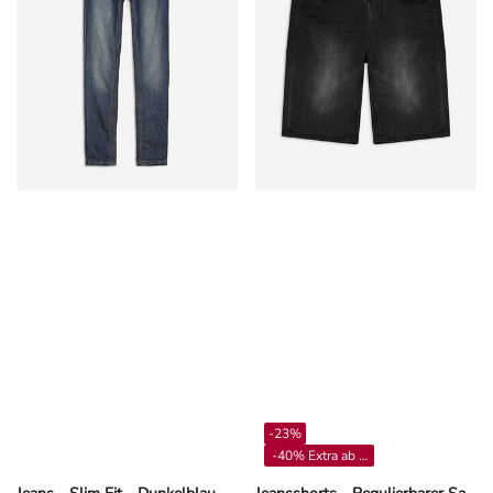
-23%
-40% Extra ab 4**