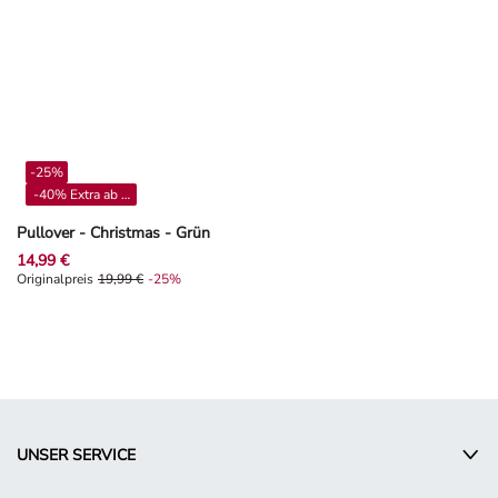
-25%
-40% Extra ab 4**
Pullover - Christmas - Grün
14,99 €
Originalpreis 19,99 €, Rabat -25%
Originalpreis
19,99 €
-25%
UNSER SERVICE