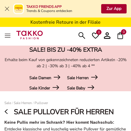
5€ Gutschein nach Registrierung*
TAKKO FRIENDS APP
Zur App
Trends & Coupons entdecken
Kostenfreie Lieferung ab 19,99€ in Deine Filiale
Kostenfreie Retoure in der Filiale
5€ Gutschein nach Registrierung*
0
0
SALE! BIS ZU -40% EXTRA
Erhalte beim Kauf von gekennzeichneten reduzierten Artikeln -20%
ab 2 | -30% ab 3 | -40% ab 4 **
Sale Damen
Sale Herren
Sale Kinder
Sale Baby
Damen
Sale
Sale Herren
Pullover
/
/
SALE PULLOVER FÜR HERREN
Keine Pullis mehr im Schrank? Hier kommt Nachschub:
Entdecke klassische und kuschelig weiche Pullover für gemütliche