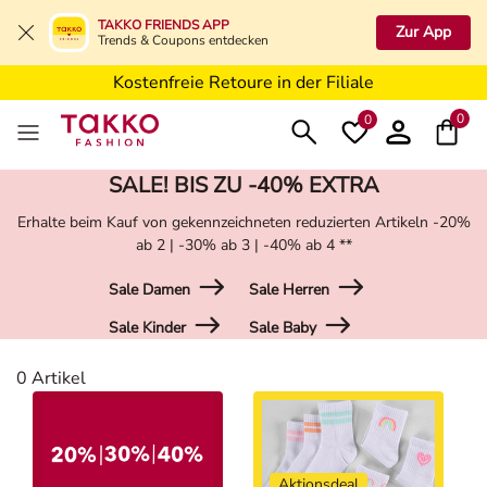
5€ Gutschein nach Registrierung*
TAKKO FRIENDS APP
Zur App
Trends & Coupons entdecken
Kostenfreie Lieferung ab 19,99€ in Deine Filiale
Kostenfreie Retoure in der Filiale
5€ Gutschein nach Registrierung*
0
0
SALE! BIS ZU -40% EXTRA
Erhalte beim Kauf von gekennzeichneten reduzierten Artikeln -20%
ab 2 | -30% ab 3 | -40% ab 4 **
Sale Damen
Sale Herren
Sale Kinder
Sale Baby
Damen
0 Artikel
Aktionsdeal