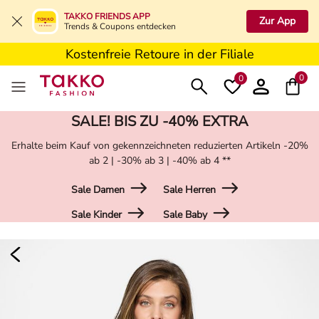
5€ Gutschein nach Registrierung*
TAKKO FRIENDS APP
Zur App
Trends & Coupons entdecken
Kostenfreie Lieferung ab 19,99€ in Deine Filiale
Kostenfreie Retoure in der Filiale
5€ Gutschein nach Registrierung*
0
0
SALE! BIS ZU -40% EXTRA
Erhalte beim Kauf von gekennzeichneten reduzierten Artikeln -20%
ab 2 | -30% ab 3 | -40% ab 4 **
Sale Damen
Sale Herren
Sale Kinder
Sale Baby
Damen