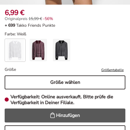
6,99 €
Originalpreis
15,99 €
-56%
Originalpreis 15,99 €, Rabat -56%
+ 699
Takko Friends Punkte
Farbe
: Weiß
Größe
Größentabelle
Größe wählen
Verfügbarkeit:
Online ausverkauft. Bitte prüfe die
Verfügbarkeit in Deiner Filiale.
Hinzufügen