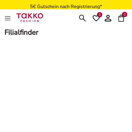
5€ Gutschein nach Registrierung*
0
0
Filialfinder