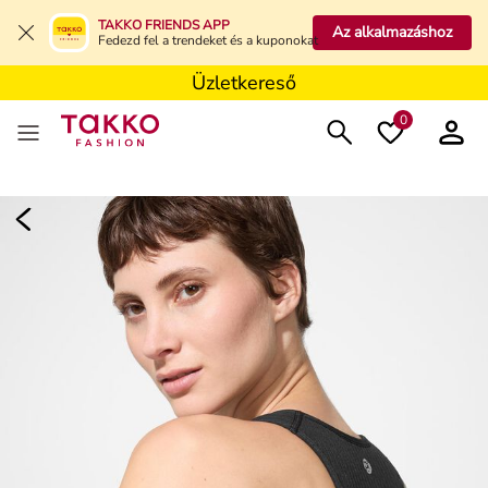
Üzletkereső
TAKKO FRIENDS APP
Az alkalmazáshoz
Fedezd fel a trendeket és a kuponokat
Üzletkereső
Üzletkereső
0
Damen