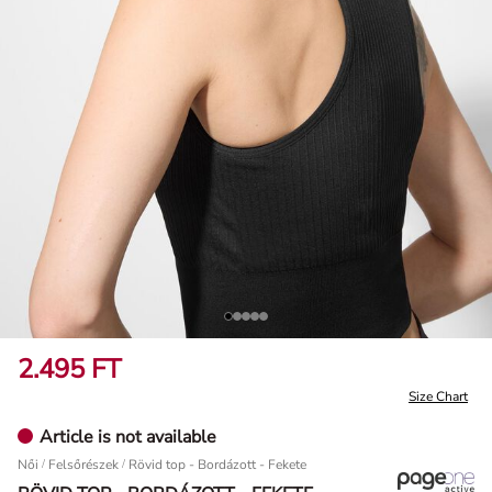
2.495 FT
Size Chart
Article is not available
Női
/
Felsőrészek
Rövid top - Bordázott - Fekete