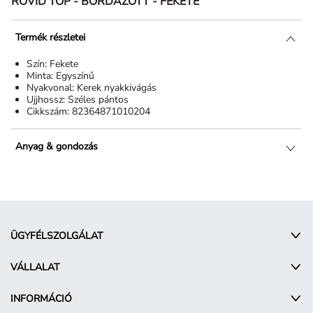
RÖVID TOP - BORDÁZOTT - FEKETE
Termék részletei
Szín:
Fekete
Minta:
Egyszínű
Nyakvonal:
Kerek nyakkivágás
Ujjhossz:
Széles pántos
Cikkszám:
82364871010204
Anyag & gondozás
ÜGYFÉLSZOLGÁLAT
VÁLLALAT
INFORMÁCIÓ