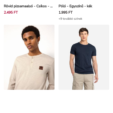
Rövid pizsamaalsó - Csíkos - Világoskék
Póló - Egyszínű - kék
2.495 FT
1.995 FT
+9 további színek