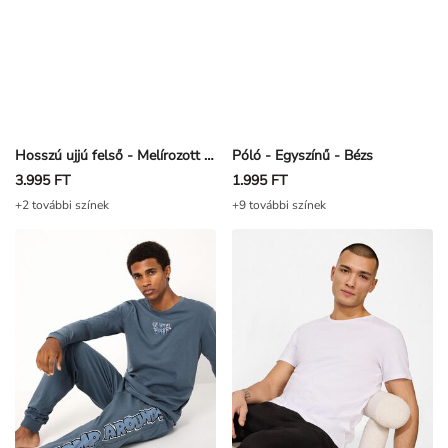
Hosszú ujjú felső - Melírozott - Petrolkék
Póló - Egyszínű - Bézs
3.995 FT
1.995 FT
+2 további színek
+9 további színek