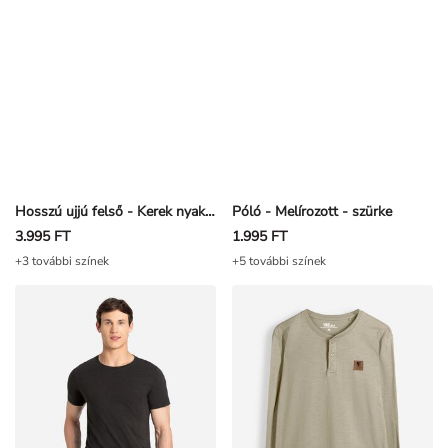
Hosszú ujjú felső - Kerek nyakkivágás - feher
Póló - Melírozott - szürke
3.995 FT
1.995 FT
+3 további színek
+5 további színek