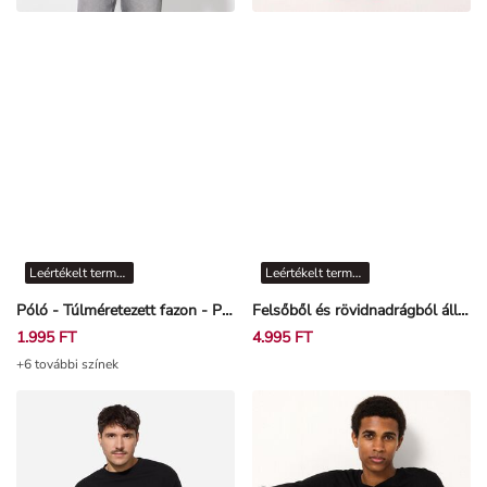
Leértékelt termékek
Leértékelt termékek
Póló - Túlméretezett fazon - Petrolkék
Felsőből és rövidnadrágból álló pizsama szett - One Piece - Sötétszürke
1.995 FT
4.995 FT
+6 további színek