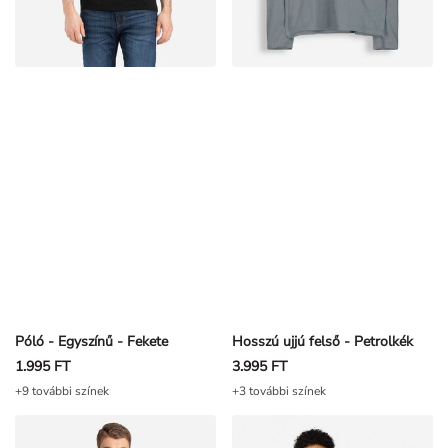
Póló - Egyszínű - Fekete
Hosszú ujjú felső - Petrolkék
1.995 FT
3.995 FT
+9 további színek
+3 további színek