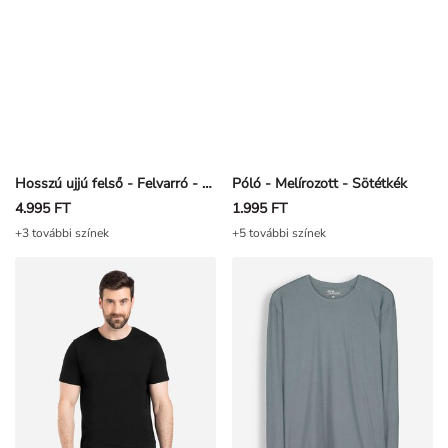
Hosszú ujjú felső - Felvarró - Bézs
Póló - Melírozott - Sötétkék
4.995 FT
1.995 FT
+3 további színek
+5 további színek