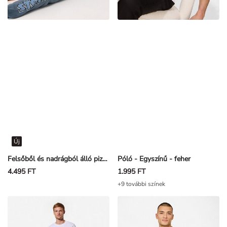
Új
Felsőből és nadrágból álló pizsama szett - Mancs őrjárat - Petrolkék
Póló - Egyszínű - feher
4.495 FT
1.995 FT
+9 további színek