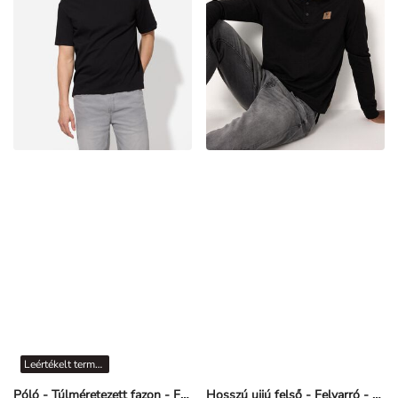
Leértékelt termékek
Póló - Túlméretezett fazon - Fekete
Hosszú ujjú felső - Felvarró - Fekete