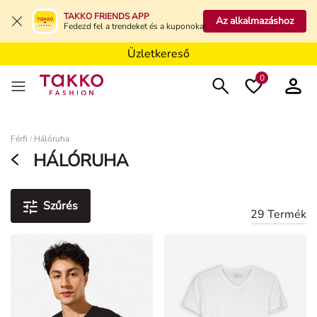
Üzletkereső
TAKKO FRIENDS APP
Az alkalmazáshoz
Fedezd fel a trendeket és a kuponokat
Üzletkereső
Üzletkereső
0
Damen
Férfi
Hálóruha
/
HÁLÓRUHA
Szűrés
29 Termék