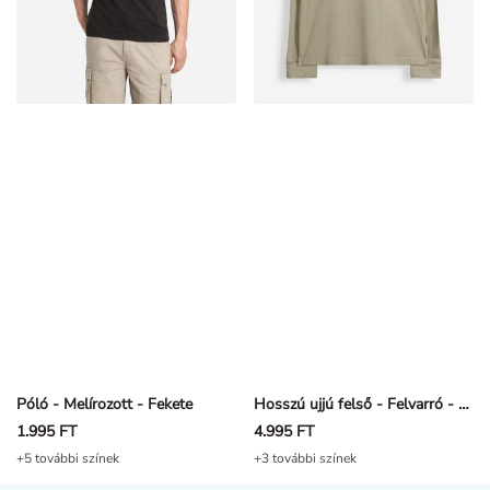
Póló - Melírozott - Fekete
Hosszú ujjú felső - Felvarró - Khaki
1.995 FT
4.995 FT
+5 további színek
+3 további színek