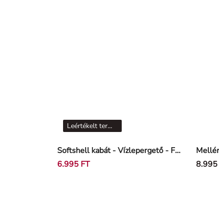
Leértékelt termékek
Softshell kabát - Vízlepergető - Fekete
Mellén
6.995 FT
8.995