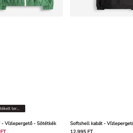
Leértékelt termékek
 - Vízlepergető - Sötétkék
 FT
12.995 FT