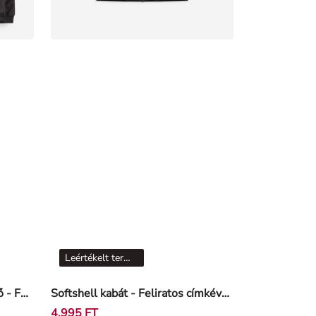
Leértékelt termékek
Softshell kabát - Vízlepergető - Fekete
Softshell kabát - Feliratos címkével - Fekete
4.995 FT