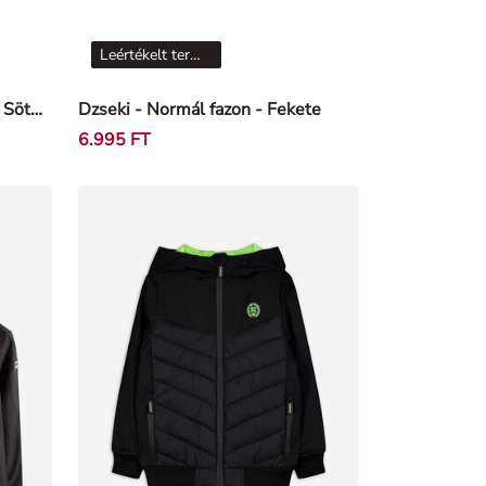
Leértékelt termékek
Mellény - Levehető kapucni - Sötétzöld
Dzseki - Normál fazon - Fekete
6.995 FT