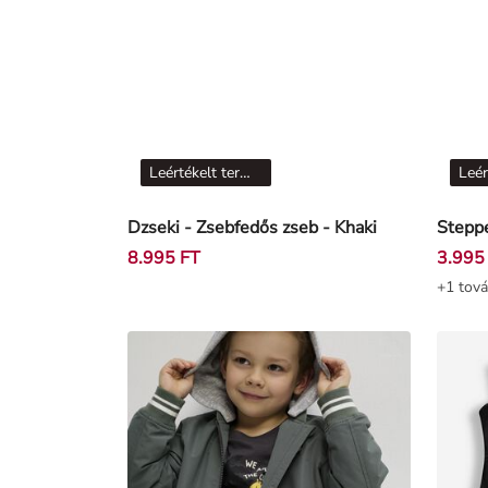
Leértékelt termékek
Dzseki - Zsebfedős zseb - Khaki
8.995 FT
3.995
+1 tová