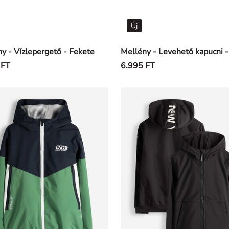
Új
y - Vízlepergető - Fekete
 FT
6.995 FT