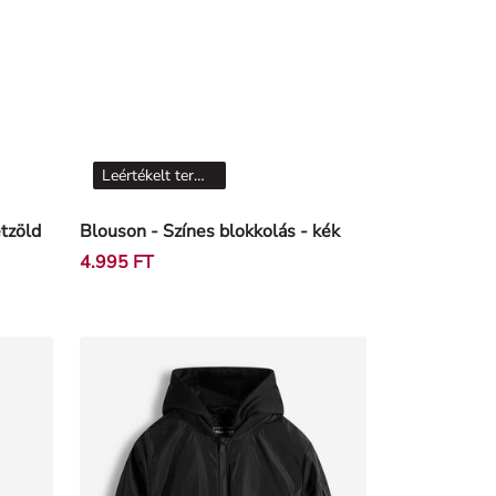
Leértékelt termékek
étzöld
Blouson - Színes blokkolás - kék
4.995 FT