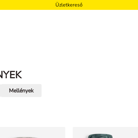
Üzletkereső
NYEK
Mellények