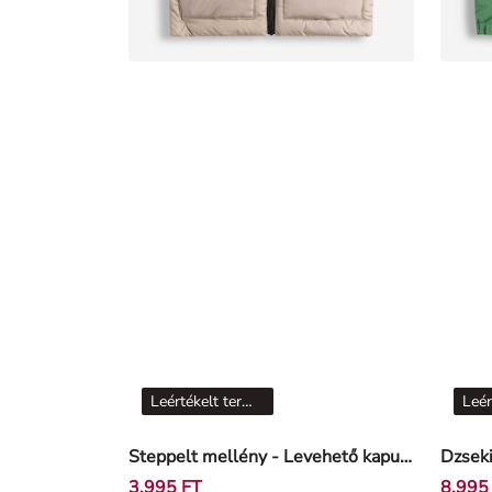
Leértékelt termékek
Steppelt mellény - Levehető kapucni - Bézs
Dzseki
3.995 FT
8.995