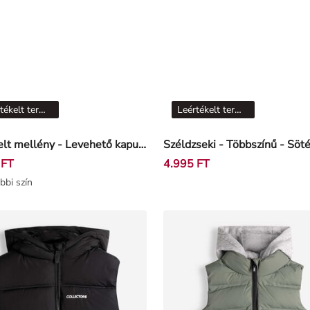
Leértékelt termékek
Leértékelt termékek
Steppelt mellény - Levehető kapucni - kék
Széldzseki - Többszínű - Söt
 FT
4.995 FT
bbi szín