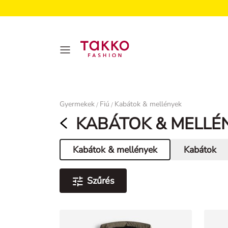
Damen
Gyermekek
Fiú
Kabátok & mellények
/
/
KABÁTOK & MELLÉ
Kabátok & mellények
Kabátok
Aktuális oldal
Szűrés