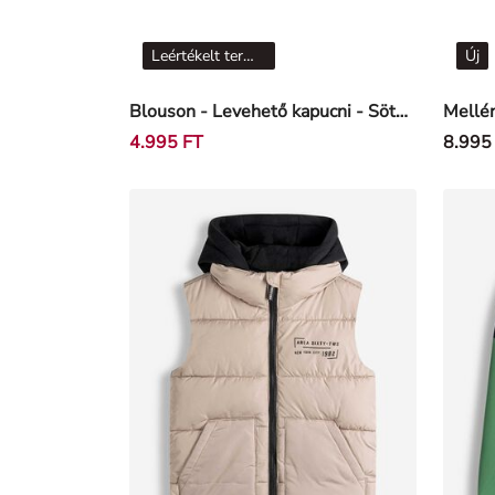
Leértékelt termékek
Új
Blouson - Levehető kapucni - Sötétzöld
Mellén
4.995 FT
8.995