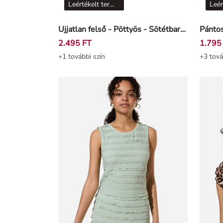
Leértékelt termékek
Ujjatlan felső - Pöttyös - Sötétbarna
Pántos
2.495 FT
1.795
+1 további szín
+3 tová