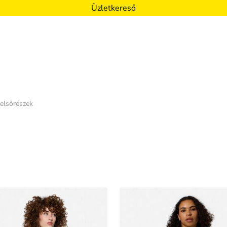
Üzletkereső
elsőrészek