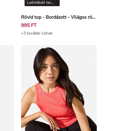
Leértékelt termékek
Rövid top - Bordázott - Világos rózsaszín
995 FT
+3 további színek