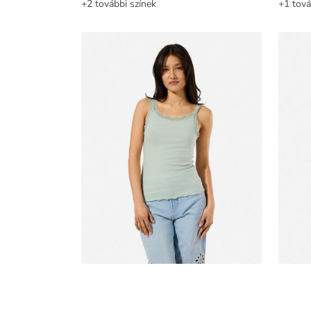
+2 további színek
+1 tová