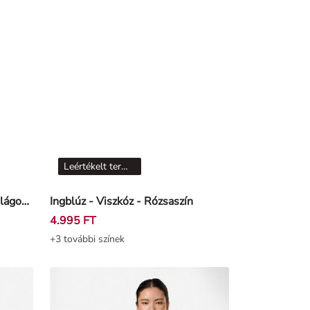
Leértékelt termékek
Ujjatlan felső - Bordázott - Világossárga
Ingblúz - Viszkóz - Rózsaszín
4.995 FT
+3 további színek