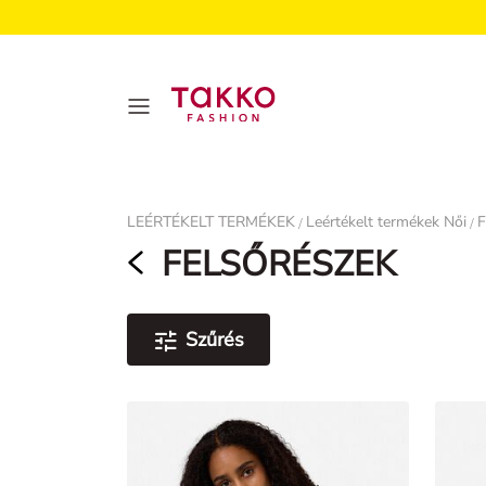
Damen
LEÉRTÉKELT TERMÉKEK
Leértékelt termékek Női
F
/
/
FELSŐRÉSZEK
Szűrés