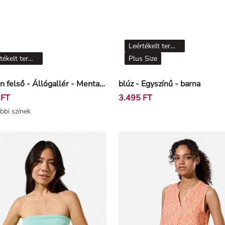
Leértékelt termékek
Leértékelt termékek
Plus Size
Ujjatlan felső - Állógallér - Mentazöld
blúz - Egyszínű - barna
 FT
3.495 FT
bbi színek