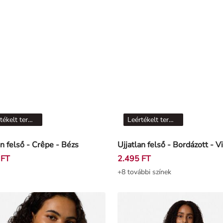
Leértékelt termékek
Leértékelt termékek
an felső - Crêpe - Bézs
 FT
2.495 FT
+8 további színek