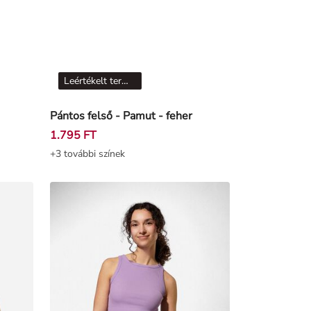
Leértékelt termékek
Pántos felső - Pamut - feher
1.795 FT
+3 további színek