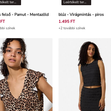
Leértékelt termékek
Leértékelt termékek
 felső - Pamut - Mentazöld
blúz - Virágmintás - piros
 FT
1.495 FT
bbi színek
+2 további színek