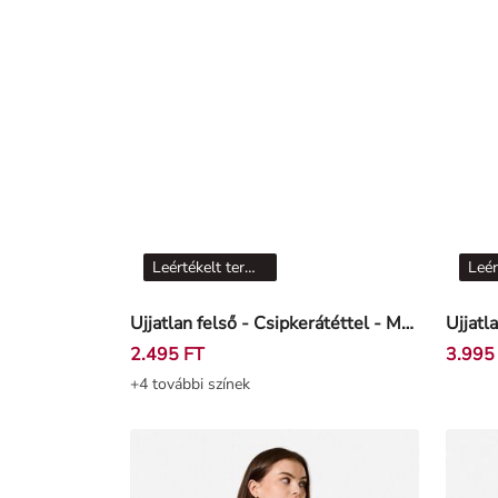
Leértékelt termékek
Ujjatlan felső - Csipkerátéttel - Mentazöld
Ujjatl
2.495 FT
3.995
+4 további színek