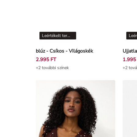
Leértékelt termékek
blúz - Csíkos - Világoskék
2.995 FT
1.995
+2 további színek
+2 tová