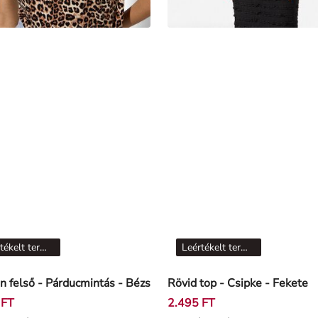
Leértékelt termékek
Leértékelt termékek
an felső - Párducmintás - Bézs
Rövid top - Csipke - Fekete
 FT
2.495 FT