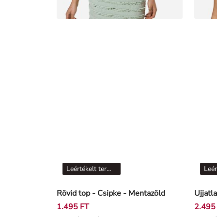
Leértékelt termékek
Rövid top - Csipke - Mentazöld
Ujjatl
1.495 FT
2.495