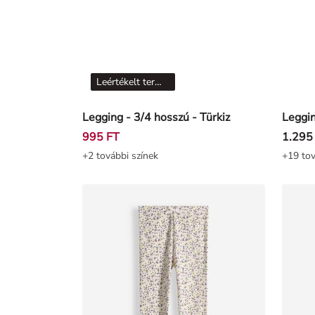
Leértékelt termékek
Legging - 3/4 hosszú - Türkiz
995 FT
1.295
+2 további színek
+19 tov