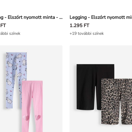
Legging - Elszórt nyomott minta - Bézs
 FT
1.295 FT
ábbi színek
+19 további színek