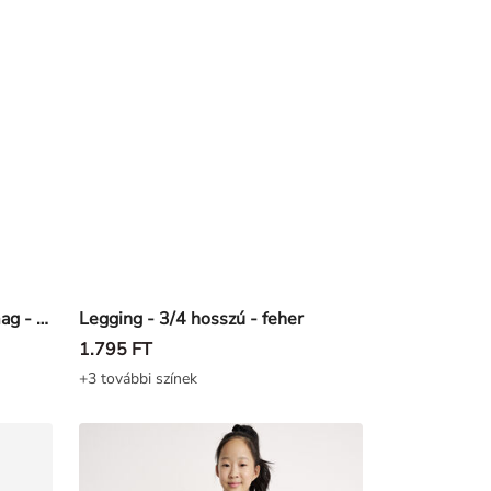
Biciklisnadrág - 2 db-os csomag - Világos rózsaszín
Legging - 3/4 hosszú - feher
1.795 FT
+3 további színek