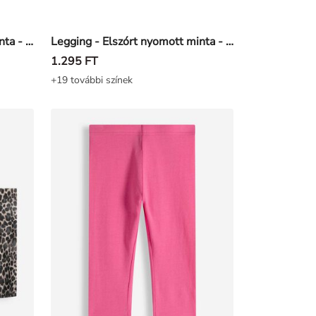
Legging - Elszórt nyomott minta - Világos rózsaszín
Legging - Elszórt nyomott minta - Sötétkék
1.295 FT
+19 további színek