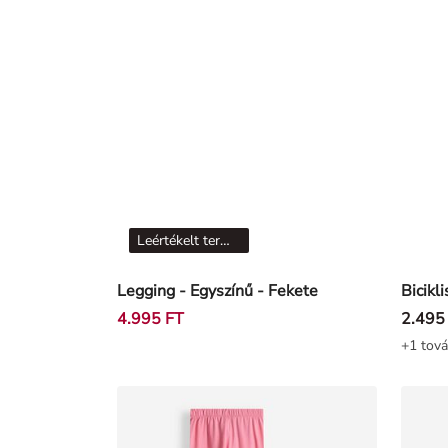
Leértékelt termékek
Legging - Egyszínű - Fekete
Bicikl
4.995 FT
2.495
+1 tová