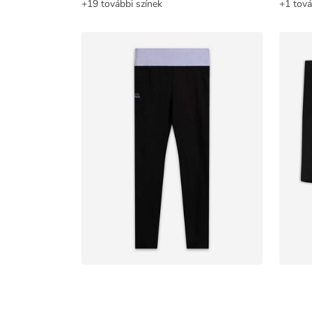
+19 további színek
+1 tová