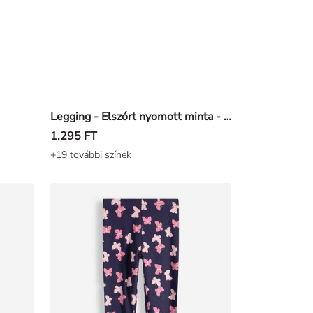
Legging - Elszórt nyomott minta - Világos rózsaszín
1.295 FT
+19 további színek