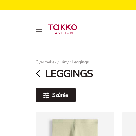
Damen
Gyermekek
Lány
Leggings
/
/
LEGGINGS
Szűrés