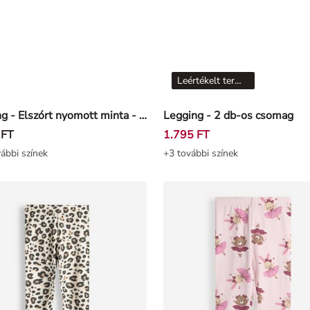
Leértékelt termékek
Legging - Elszórt nyomott minta - Világos rózsaszín
Legging - 2 db-os csomag
 FT
1.795 FT
ábbi színek
+3 további színek