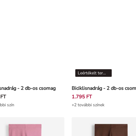
Leértékelt termékek
isnadrág - 2 db-os csomag
 FT
1.795 FT
bbi szín
+2 további színek