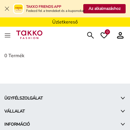
Üzletkereső
TAKKO FRIENDS APP
Az alkalmazáshoz
Fedezd fel a trendeket és a kuponokat
Üzletkereső
Üzletkereső
0
Damen
0 Termék
ÜGYFÉLSZOLGÁLAT
VÁLLALAT
INFORMÁCIÓ